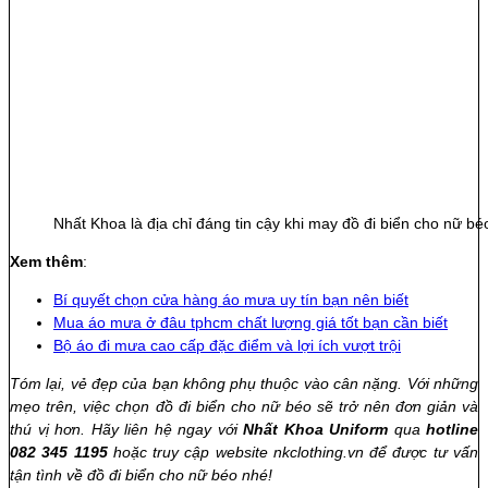
Nhất Khoa là địa chỉ đáng tin cậy khi may đồ đi biển cho nữ bé
Xem thêm
:
Bí quyết chọn cửa hàng áo mưa uy tín bạn nên biết
Mua áo mưa ở đâu tphcm chất lượng giá tốt bạn cần biết
Bộ áo đi mưa cao cấp đặc điểm và lợi ích vượt trội
Tóm lại, vẻ đẹp của bạn không phụ thuộc vào cân nặng. Với những
mẹo trên, việc chọn đồ đi biển cho nữ béo sẽ trở nên đơn giản và
thú vị hơn. Hãy liên hệ ngay với
Nhất Khoa Uniform
qua
hotline
082 345 1195
hoặc truy cập website nkclothing.vn để được tư vấn
tận tình về đồ đi biển cho nữ béo nhé!