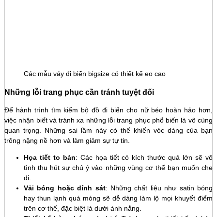
Các mẫu váy đi biển bigsize có thiết kế eo cao
Những lỗi trang phục cần tránh tuyệt đối
Để hành trình tìm kiếm bộ đồ đi biển cho nữ béo hoàn hảo hơn,
việc nhận biết và tránh xa những lỗi trang phục phổ biến là vô cùng
quan trọng. Những sai lầm này có thể khiến vóc dáng của bạn
trông nặng nề hơn và làm giảm sự tự tin.
Họa tiết to bản
: Các họa tiết có kích thước quá lớn sẽ vô
tình thu hút sự chú ý vào những vùng cơ thể bạn muốn che
đi.
Vải bóng hoặc dính sát
: Những chất liệu như satin bóng
hay thun lạnh quá mỏng sẽ dễ dàng làm lộ mọi khuyết điểm
trên cơ thể, đặc biệt là dưới ánh nắng.