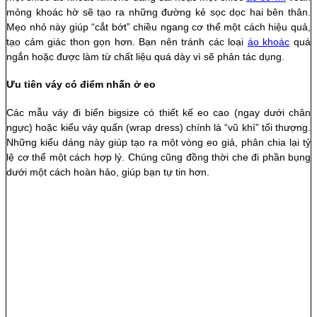
mỏng khoác hờ sẽ tạo ra những đường kẻ sọc dọc hai bên thân.
Mẹo nhỏ này giúp “cắt bớt” chiều ngang cơ thể một cách hiệu quả,
tạo cảm giác thon gọn hơn. Bạn nên tránh các loại
áo khoác
quá
ngắn hoặc được làm từ chất liệu quá dày vì sẽ phản tác dụng.
Ưu tiên váy có điểm nhấn ở eo
Các mẫu váy đi biển bigsize có thiết kế eo cao (ngay dưới chân
ngực) hoặc kiểu váy quấn (wrap dress) chính là “vũ khí” tối thượng.
Những kiểu dáng này giúp tạo ra một vòng eo giả, phân chia lại tỷ
lệ cơ thể một cách hợp lý. Chúng cũng đồng thời che đi phần bụng
dưới một cách hoàn hảo, giúp bạn tự tin hơn.