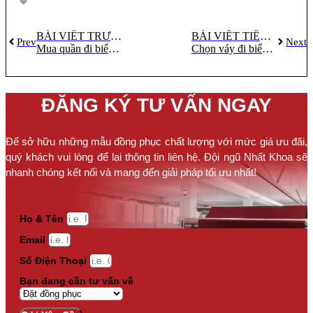
BÀI VIẾT TRƯỚC
BÀI VIẾT TIẾP THEO
Prev
Next
Mua quần đi biển giá rẻ TPHCM: Mẹo chọn đồ bền, không phai màu
Chọn váy đi biển cho người trung niên: Bí quyết mặc đẹp, sang trọng
ĐĂNG KÝ TƯ VẤN NGAY
Để sở hữu những mẫu đồng phục chất lượng với mức giá ưu đãi,
quý khách vui lòng để lại thông tin liên hệ. Đội ngũ Nhất Khoa sẽ
nhanh chóng kết nối và mang đến giải pháp tối ưu nhất!
Họ & Tên
Email
Số Điện Thoại
Bạn đang cần tư vấn về