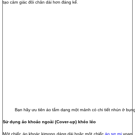
tạo cảm giác đôi chân dài hơn đáng kể.
Bạn hãy ưu tiên áo tắm dạng một mảnh có chi tiết nhún ở bụn
Sử dụng áo khoác ngoài (Cover-up) khéo léo
Một chiếc áo khoác kimono dáng dài hoặc một chiếc
áo sơ mi
voan