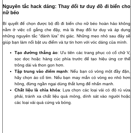
Nguyên tắc hack dáng: Thay đổi tư duy đồ đi biển cho
nữ béo
Bí quyết để chọn được bộ đồ đi biển cho nữ béo hoàn hảo không
nằm ở việc cố gắng che đậy, mà là thay đổi tư duy và áp dụng
những nguyên tắc “đánh lừa” thị giác. Những mẹo nhỏ sau đây sẽ
giúp bạn làm nổi bật ưu điểm và tự tin hơn với vóc dáng của mình.
Tạo đường thẳng ảo
: Ưu tiên các trang phục có cổ chữ V,
sọc dọc hoặc hàng cúc phía trước để tạo hiệu ứng cơ thể
trông dài và thon gọn hơn.
Tập trung vào điểm mạnh
: Nếu bạn có vòng một đầy đặn,
hãy chọn áo cổ tim. Nếu bạn may mắn có vòng eo nhỏ hơn
hông, đừng ngần ngại dùng thắt lưng để nhấn mạnh.
Chất liệu là chìa khóa
: Lựa chọn các loại vải có độ rủ vừa
phải, tránh xa chất liệu quá mỏng, dính sát vào người hoặc
các loại vải quá cứng và bóng.