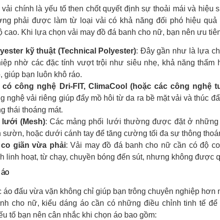
 vải chính là yếu tố then chốt quyết định sự thoải mái và hiệu
ởng phải được làm từ loại vải có khả năng đối phó hiệu quả 
 cao. Khi lựa chọn vải may đồ đá banh cho nữ, bạn nên ưu tiên
yester kỹ thuật (Technical Polyester)
: Đây gần như là lựa c
iệp nhờ các đặc tính vượt trội như siêu nhẹ, khả năng thấm 
, giúp bạn luôn khô ráo.
 có công nghệ Dri-FIT, ClimaCool (hoặc các công nghệ t
g nghệ vải riêng giúp đẩy mồ hôi từ da ra bề mặt vải và thúc đẩ
ng thái thoáng mát.
 lưới (Mesh)
: Các mảng phối lưới thường được đặt ở những v
 sườn, hoặc dưới cánh tay để tăng cường tối đa sự thông thoán
 co giãn vừa phải
: Vải may đồ đá banh cho nữ cần có độ co 
h linh hoạt, từ chạy, chuyền bóng đến sút, nhưng không được qu
 áo
c áo đấu vừa vặn không chỉ giúp bạn trông chuyên nghiệp hơn m
nh cho nữ, kiểu dáng áo cần có những điều chỉnh tinh tế để 
u tố bạn nên cân nhắc khi chọn áo bao gồm: