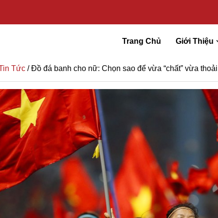
Trang Chủ
Giới Thiệu
Tin Tức
/ Đồ đá banh cho nữ: Chọn sao để vừa “chất” vừa thoả