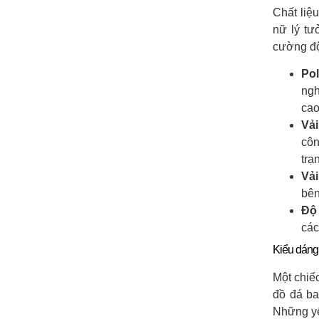
Chất liệu
nữ lý tư
cường độ
Pol
ngh
cao
Vải
côn
trạ
Vải
bên
Độ
các
Kiểu dáng
Một chiế
đồ đá ba
Những yế