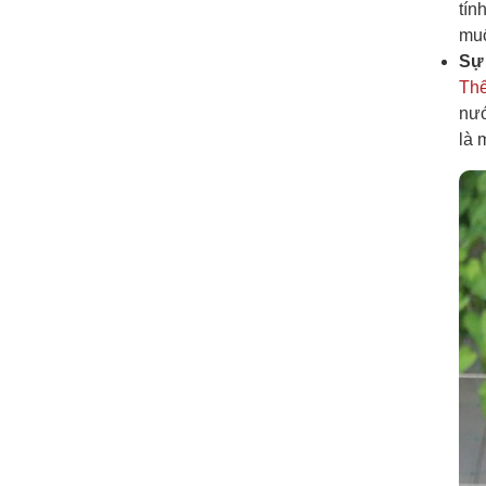
tín
muố
Sự 
Th
nướ
là 