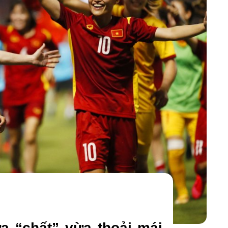
a “chất” vừa thoải mái