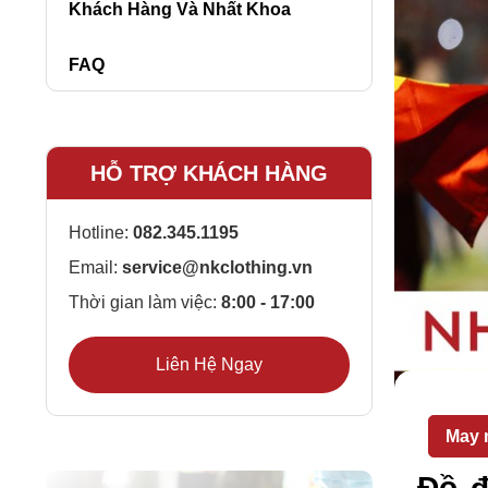
Khách Hàng Và Nhất Khoa
FAQ
HỖ TRỢ KHÁCH HÀNG
Hotline:
082.345.1195
Email:
service@nkclothing.vn
Thời gian làm việc:
8:00 - 17:00
Liên Hệ Ngay
May 
Đồ đ