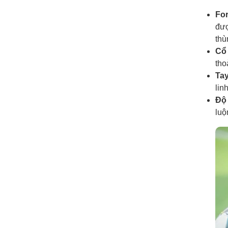
For
đượ
thù
Cổ
tho
Ta
lin
Độ 
luộ