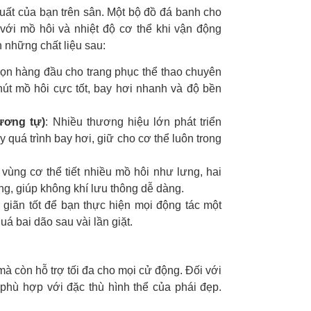
 suất của bạn trên sân. Một bộ đồ đá banh cho
với mồ hôi và nhiệt độ cơ thể khi vận động
 những chất liệu sau:
họn hàng đầu cho trang phục thể thao chuyên
hút mồ hôi cực tốt, bay hơi nhanh và độ bền
ương tự)
: Nhiều thương hiệu lớn phát triển
y quá trình bay hơi, giữ cho cơ thể luôn trong
ùng cơ thể tiết nhiều mồ hôi như lưng, hai
g, giúp không khí lưu thông dễ dàng.
giãn tốt để bạn thực hiện mọi động tác một
á bai dão sau vài lần giặt.
à còn hỗ trợ tối đa cho mọi cử động. Đối với
phù hợp với đặc thù hình thể của phái đẹp.