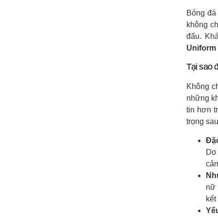
Bóng đá 
không chỉ
đấu. Khá
Uniform
Tại sao 
Không ch
những kh
tin hơn 
trọng sau
Đặc
Do 
cảm
Nhu
nữ 
kết
Yế