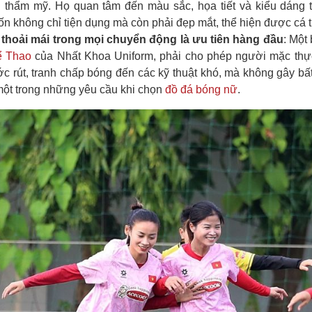
h thẩm mỹ. Họ quan tâm đến màu sắc, họa tiết và kiểu dáng
n không chỉ tiện dụng mà còn phải đẹp mắt, thể hiện được cá t
thoải mái trong mọi chuyển động là ưu tiên hàng đầu
: Một
ể Thao
của Nhất Khoa Uniform, phải cho phép người mặc thực
c rút, tranh chấp bóng đến các kỹ thuật khó, mà không gây bấ
một trong những yêu cầu khi chọn
đồ đá bóng nữ
.