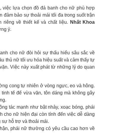
a, việc lựa chọn đồ đá banh cho nữ phù hợp
n đảm bảo sự thoải mái tối đa trong suốt trận
riêng về thiết kế và chất liệu.
Nhất Khoa
ng ý.
anh cho nữ đòi hỏi sự thấu hiểu sâu sắc về
ầu thủ nữ tối ưu hóa hiệu suất và cảm thấy tự
 vặn. Việc này xuất phát từ những lý do quan
ờng cong tự nhiên ở vòng ngực, eo và hông.
 tinh tế để vừa vặn, tôn dáng mà không gây
ng.
động tác mạnh như bật nhảy, xoạc bóng, phái
h cho nữ hiện đại còn tính đến việc dễ dàng
 sự hỗ trợ và thoải mái.
nhận, phái nữ thường có yêu cầu cao hơn về