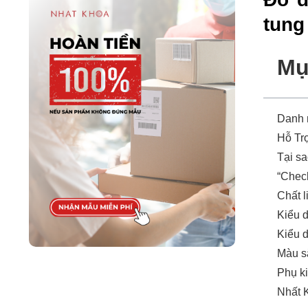
tung
Mụ
Danh
Hỗ Tr
Tại sa
“Check
Chất l
Kiểu 
Kiểu 
Màu sắ
Phụ ki
Nhất 