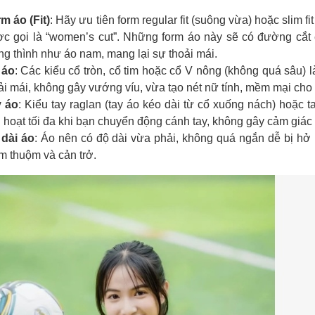
m áo (Fit)
: Hãy ưu tiên form regular fit (suông vừa) hoặc slim f
c gọi là “women’s cut”. Những form áo này sẽ có đường cắt
ng thình như áo nam, mang lại sự thoải mái.
 áo
: Các kiểu cổ tròn, cổ tim hoặc cổ V nông (không quá sâu)
ải mái, không gây vướng víu, vừa tạo nét nữ tính, mềm mại cho 
y áo
: Kiểu tay raglan (tay áo kéo dài từ cổ xuống nách) hoặc
h hoạt tối đa khi bạn chuyển động cánh tay, không gây cảm giác
dài áo
: Áo nên có độ dài vừa phải, không quá ngắn dễ bị hở
m thuộm và cản trở.