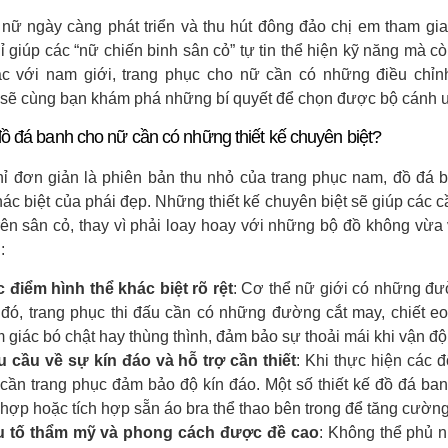
nữ ngày càng phát triển và thu hút đông đảo chị em tham gi
 giúp các “nữ chiến binh sân cỏ” tự tin thể hiện kỹ năng mà cò
c với nam giới, trang phục cho nữ cần có những điều chỉnh 
sẽ cùng bạn khám phá những bí quyết để chọn được bộ cánh ư
đồ đá banh cho nữ cần có những thiết kế chuyên biệt?
ỉ đơn giản là phiên bản thu nhỏ của trang phục nam, đồ đá b
ác biệt của phái đẹp. Những thiết kế chuyên biệt sẽ giúp các c
trên sân cỏ, thay vì phải loay hoay với những bộ đồ không vừa
:
 điểm hình thể khác biệt rõ rệt
: Cơ thể nữ giới có những đư
đó, trang phục thi đấu cần có những đường cắt may, chiết eo
 giác bó chật hay thùng thình, đảm bảo sự thoải mái khi vận độ
 cầu về sự kín đáo và hỗ trợ cần thiết
: Khi thực hiện các 
cần trang phục đảm bảo độ kín đáo. Một số thiết kế đồ đá ban
 hợp hoặc tích hợp sẵn áo bra thể thao bên trong để tăng cường
u tố thẩm mỹ và phong cách được đề cao
: Không thể phủ 