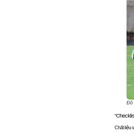
Đồ đ
“Checkli
Chất liệu v