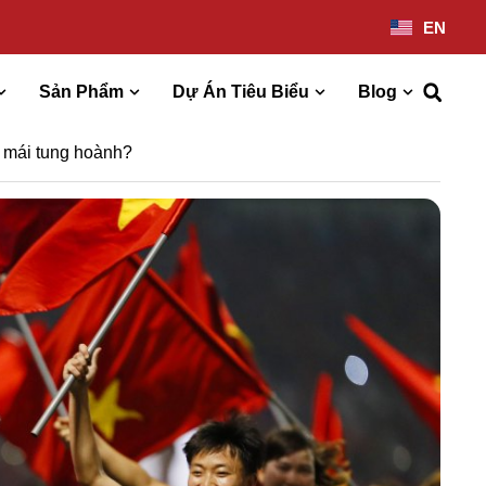
EN
Sản Phẩm
Dự Án Tiêu Biểu
Blog
i mái tung hoành?