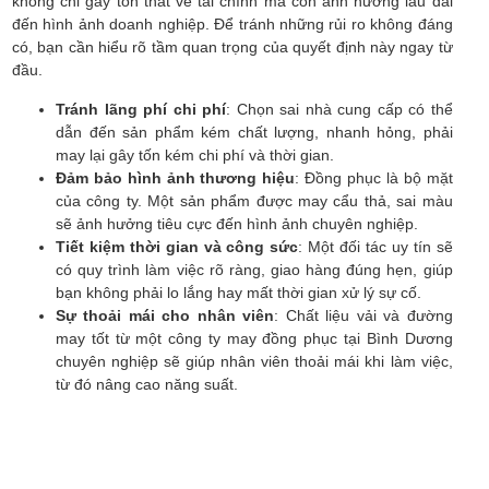
không chỉ gây tổn thất về tài chính mà còn ảnh hưởng lâu dài
đến hình ảnh doanh nghiệp. Để tránh những rủi ro không đáng
có, bạn cần hiểu rõ tầm quan trọng của quyết định này ngay từ
đầu.
Tránh lãng phí chi phí
: Chọn sai nhà cung cấp có thể
dẫn đến sản phẩm kém chất lượng, nhanh hỏng, phải
may lại gây tốn kém chi phí và thời gian.
Đảm bảo hình ảnh thương hiệu
: Đồng phục là bộ mặt
của công ty. Một sản phẩm được may cẩu thả, sai màu
sẽ ảnh hưởng tiêu cực đến hình ảnh chuyên nghiệp.
Tiết kiệm thời gian và công sức
: Một đối tác uy tín sẽ
có quy trình làm việc rõ ràng, giao hàng đúng hẹn, giúp
bạn không phải lo lắng hay mất thời gian xử lý sự cố.
Sự thoải mái cho nhân viên
: Chất liệu vải và đường
may tốt từ một công ty may đồng phục tại Bình Dương
chuyên nghiệp sẽ giúp nhân viên thoải mái khi làm việc,
từ đó nâng cao năng suất.