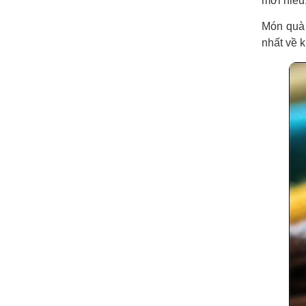
mới hiểu
Món quà 
nhất về 