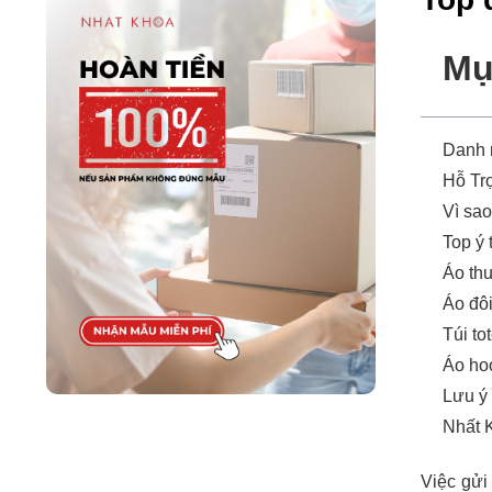
Mụ
Danh
Hỗ Tr
Vì sao
Top ý
Áo thu
Áo đôi
Túi to
Áo ho
Lưu ý 
Nhất 
Việc gửi