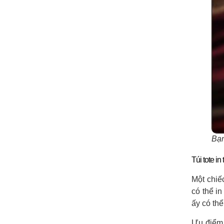
Bạn
Túi tote in
Một chiế
có thể i
ấy có thể
Ưu điểm c