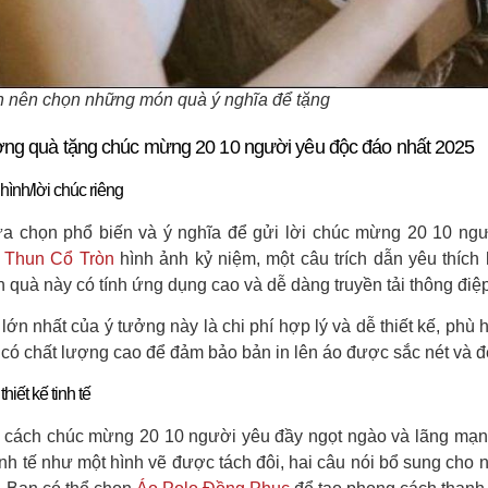
 nên chọn những món quà ý nghĩa để tặng
ởng quà tặng chúc mừng 20 10 người yêu độc đáo nhất 2025
 hình/lời chúc riêng
ựa chọn phổ biến và ý nghĩa để gửi lời chúc mừng 20 10 ngườ
 Thun Cổ Tròn
hình ảnh kỷ niệm, một câu trích dẫn yêu thích
 quà này có tính ứng dụng cao và dễ dàng truyền tải thông điệp
lớn nhất của ý tưởng này là chi phí hợp lý và dễ thiết kế, phù
 có chất lượng cao để đảm bảo bản in lên áo được sắc nét và đ
thiết kế tinh tế
à cách chúc mừng 20 10 người yêu đầy ngọt ngào và lãng mạn.
 tinh tế như một hình vẽ được tách đôi, hai câu nói bổ sung ch