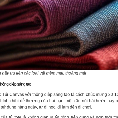
 hãy ưu tiên các loại vải mềm mại, thoáng mát
 thông điệp sáng tạo
c Túi Canvas với thông điệp sáng tạo là cách chúc mừng 20 1
n hình chibi dễ thương của hai bạn, một câu nói hài hước hay 
 sử dụng hàng ngày, từ đi học, đi làm đến đi chơi.
ủa túi tote là không gian in ấn rộng, tiện dụng và hợp thời tr