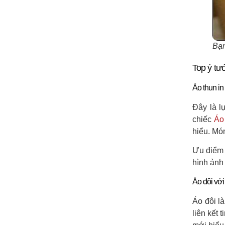
Bạn
Top ý tư
Áo thun in
Đây là l
chiếc
Áo
hiểu. Món
Ưu điểm 
hình ảnh
Áo đôi với 
Áo đôi l
liên kết