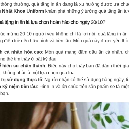
thông thường, quà tặng in ấn đang là xu hướng được ưa chuộn
g
Nhất Khoa Uniform
khám phá những ý tưởng quà tặng ấn tượn
uà tặng in ấn là lựa chọn hoàn hảo cho ngày 20/10?
húc mừng 20 10 người yêu không chỉ là lời nói, quà tặng in ấn
ng điệp trở nên hữu hình và bền lâu. Món quà này được yêu thíc
nh cá nhân hóa cao
: Món quà mang đậm dấu ấn cá nhân, c
ng thể tìm thấy ở bất kỳ đâu.
 hiện sự chân thành
: Điều này cho thấy bạn đã dành thời gi
t, không phải là một lựa chọn qua loa.
 trị sử dụng thực tế
: Người nhận có thể sử dụng hàng ngày, từ
 kỷ niệm bền lâu
: Hình in và lời chúc trên sản phẩm sẽ là mộ
 bạn.