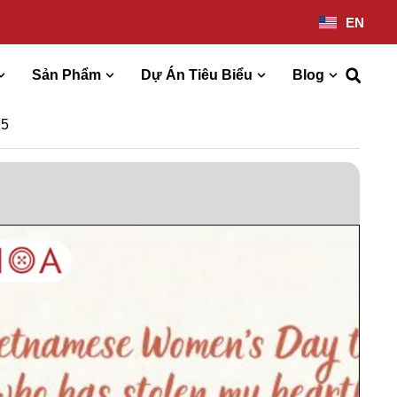
EN
Sản Phẩm
Dự Án Tiêu Biểu
Blog
25