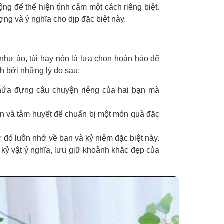
g để thể hiện tình cảm một cách riêng biệt.
g và ý nghĩa cho dịp đặc biệt này.
 như áo, túi hay nón là lựa chọn hoàn hảo để
h bởi những lý do sau:
hứa đựng câu chuyện riêng của hai bạn mà
an và tâm huyết để chuẩn bị một món quà đặc
 đó luôn nhớ về bạn và kỷ niệm đặc biệt này.
t kỷ vật ý nghĩa, lưu giữ khoảnh khắc đẹp của