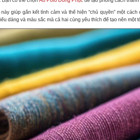
. Bạn có thể chọn
Áo Polo Đồng Phục
để tạo phong cách thanh 
này giúp gắn kết tình cảm và thể hiện “chủ quyền” một cách 
kiểu dáng và màu sắc mà cả hai cùng yêu thích để tạo nên một t