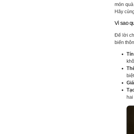
món quà 
Hãy cùn
Vì sao q
Để lời c
biến thô
Tí
khô
Thể
biệ
Giá
Tạo
hai