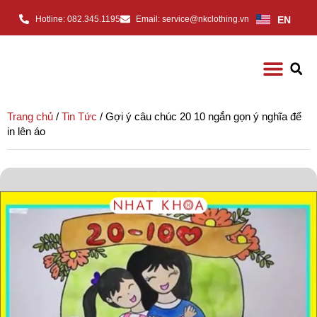
EN
Hotline: 082.345.1195
Email: service@nkclothing.vn
Trang chủ
/
Tin Tức
/ Gợi ý câu chúc 20 10 ngắn gọn ý nghĩa để
in lên áo