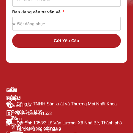
Bạn đang cần tư vấn về
Gửi Yêu Cầu
GIỚI
SẢN
LIÊN
THIỆU
PHẨM
HỆ
Công ty TNHH Sản xuất và Thương Mại Nhất Khoa
Về
Áo
Hotline:
Chúng
Polo
082.345.1195
MST: 0318841533
Tôi
Đồng
Email:
Địa Chỉ: 1053/3 Lê Văn Lương, Xã Nhà Bè, Thành phố
Phục
Vì
service@nkclothing.vn
Hồ Chí Minh, Việt Nam