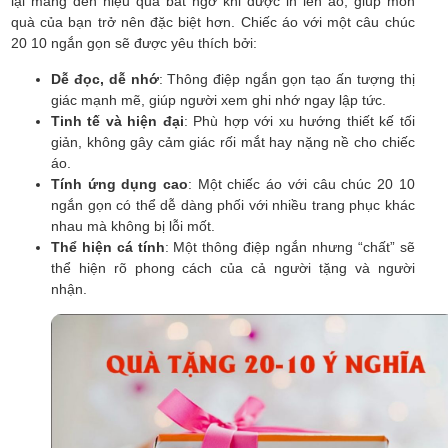
lại mang đến hiệu quả bất ngờ khi được in lên áo, giúp món
quà của bạn trở nên đặc biệt hơn. Chiếc áo với một câu chúc
20 10 ngắn gọn sẽ được yêu thích bởi:
Dễ đọc, dễ nhớ
: Thông điệp ngắn gọn tạo ấn tượng thị
giác mạnh mẽ, giúp người xem ghi nhớ ngay lập tức.
Tinh tế và hiện đại
: Phù hợp với xu hướng thiết kế tối
giản, không gây cảm giác rối mắt hay nặng nề cho chiếc
áo.
Tính ứng dụng cao
: Một chiếc áo với câu chúc 20 10
ngắn gọn có thể dễ dàng phối với nhiều trang phục khác
nhau mà không bị lỗi mốt.
Thể hiện cá tính
: Một thông điệp ngắn nhưng “chất” sẽ
thể hiện rõ phong cách của cả người tặng và người
nhận.