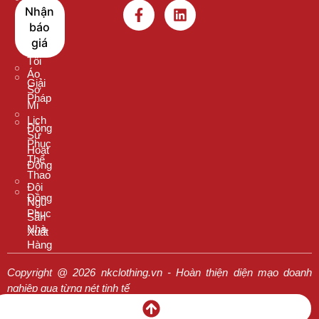
Sao
Áo
Nhận
Nên
Thun
báo
Chọn
Cổ
giá
Chúng
Tròn
Tôi
Áo
Giải
Sơ
Pháp
Mi
Lịch
Đồng
Sử
Phục
Hoạt
Thể
Động
Thao
Đội
Đồng
Ngũ
Phục
Sản
Nhà
Xuất
Hàng
Copyright @ 2026 nkclothing.vn - Hoàn thiện diện mạo doanh
nghiệp qua từng nét tinh tế
Chính Sách Mua Hàng