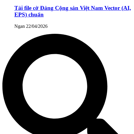
Tải file cờ Đảng Cộng sản Việt Nam Vector (AI,
EPS) chuẩn
Ngan
22/04/2026