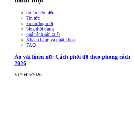
dự án tiêu biểu
Tin tức
xu hướng mới
blog thời trang
quá trình sản xuất
Khách hàng và nhất khoa
FAQ
Áo vải linen nữ: Cách phối đồ theo phong cách
2026
Vi
20/05/2026