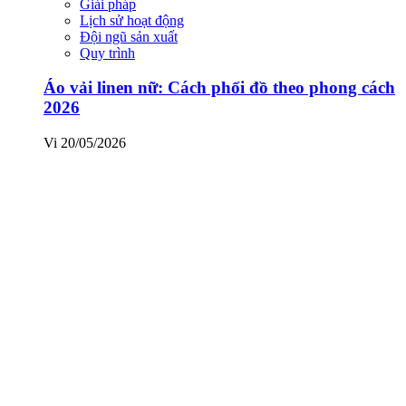
Giải pháp
Lịch sử hoạt động
Đội ngũ sản xuất
Quy trình
Áo vải linen nữ: Cách phối đồ theo phong cách
2026
Vi
20/05/2026