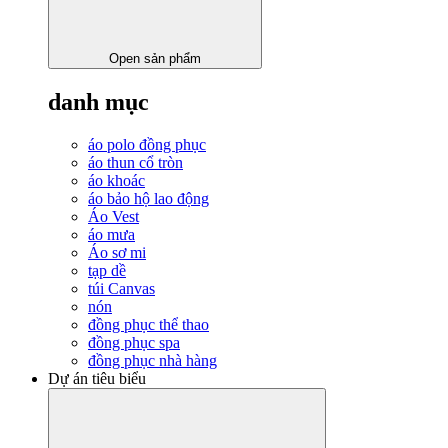
Open sản phẩm
danh mục
áo polo đồng phục
áo thun cổ tròn
áo khoác
áo bảo hộ lao động
Áo Vest
áo mưa
Áo sơ mi
tạp dề
túi Canvas
nón
đồng phục thể thao
đồng phục spa
đồng phục nhà hàng
Dự án tiêu biểu