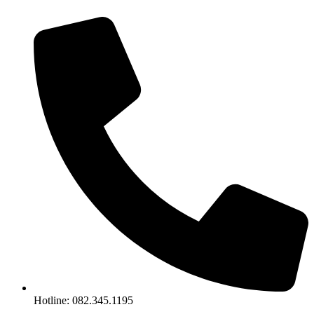
Chuyển
đến
nội
dung
Hotline: 082.345.1195