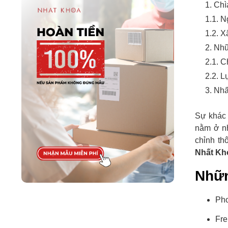
1. Chì
1.1. N
1.2. X
2. Nhữ
2.1. 
2.2. L
3. Nhấ
Sự khác 
nằm ở nh
chỉnh th
Nhất Kh
Nhữn
Pho
Fre