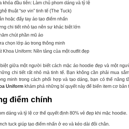
a khóa đầu tiên: Làm chủ phom dáng và tỷ lệ
ghệ thuật “sơ vin” tinh tế (The Tuck)
ắn hoặc đẩy tay áo tạo điểm nhấn
ng chi tiết nhỏ tạo nên sự khác biệt lớn
Chăm chút phần mũ áo
ựa chọn lớp áo trong thông minh
t Khoa Uniform: Nền tảng của một outfit đẹp
biệt giữa một người biết cách mặc áo hoodie đẹp và một ngư
ững chi tiết rất nhỏ mà tinh tế. Bạn không cần phải mua sắm 
ông minh trong cách phối hợp và tạo dáng, bạn có thể nâng
oa Uniform
khám phá những bí quyết này để biến item cơ bản 
g điểm chính
m dáng và tỷ lệ cơ thể quyết định 80% vẻ đẹp khi mặc hoodie.
nch tuck giúp tạo điểm nhấn ở eo và kéo dài đôi chân.