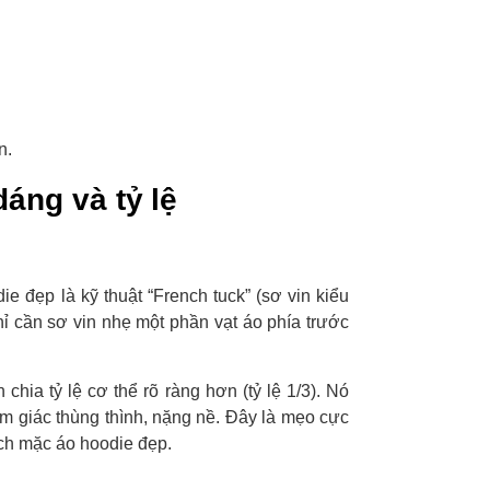
n.
áng và tỷ lệ
 đẹp là kỹ thuật “French tuck” (sơ vin kiểu
hỉ cần sơ vin nhẹ một phần vạt áo phía trước
hia tỷ lệ cơ thể rõ ràng hơn (tỷ lệ 1/3). Nó
ảm giác thùng thình, nặng nề. Đây là mẹo cực
ch mặc áo hoodie đẹp.