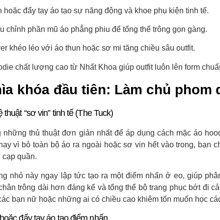
 hoặc đẩy tay áo tạo sự năng động và khoe phụ kiện tinh tế.
u chỉnh phần mũ áo phẳng phiu để tổng thể trông gọn gàng.
er khéo léo với áo thun hoặc sơ mi tăng chiều sâu outfit.
die chất lượng cao từ Nhất Khoa giúp outfit luôn lên form chuẩ
hìa khóa đầu tiên: Làm chủ phom d
 thuật “sơ vin” tinh tế (The Tuck)
g những thủ thuật đơn giản nhất để áp dụng cách mặc áo hoodie
hay vì bỏ toàn bộ áo ra ngoài hoặc sơ vin hết vào trong, bạn c
g cạp quần.
g nhỏ này ngay lập tức tạo ra một điểm nhấn ở eo, giúp phân c
 chân trông dài hơn đáng kể và tổng thể bộ trang phục bớt đi c
các bạn nữ hoặc những ai có chiều cao khiêm tốn muốn học cá
 hoặc đẩy tay áo tạo điểm nhấn