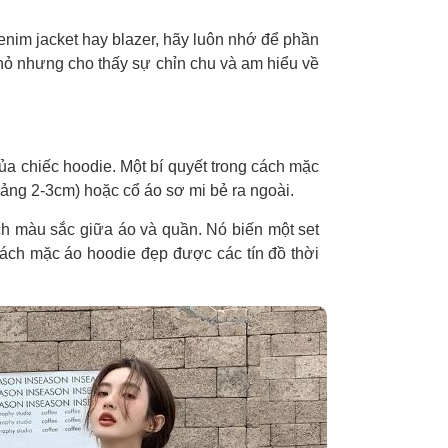
nim jacket hay blazer, hãy luôn nhớ để phần
nhỏ nhưng cho thấy sự chỉn chu và am hiểu về
của chiếc hoodie. Một bí quyết trong cách mặc
oảng 2-3cm) hoặc cổ áo sơ mi bẻ ra ngoài.
ách màu sắc giữa áo và quần. Nó biến một set
 cách mặc áo hoodie đẹp được các tín đồ thời