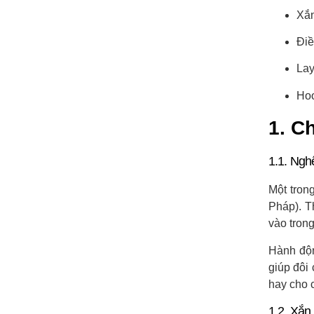
Xắn
Điề
Lay
Hoo
1. C
1.1. Nghệ
Một tron
Pháp). T
vào tron
Hành độn
giúp đôi
hay cho 
1.2. Xắn