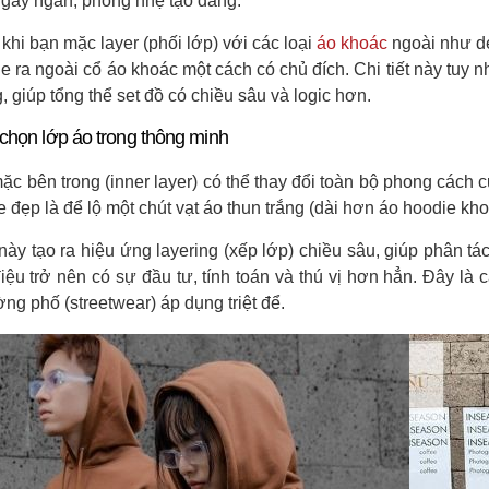
gay ngắn, phồng nhẹ tạo dáng.
 khi bạn mặc layer (phối lớp) với các loại
áo khoác
ngoài như de
e ra ngoài cổ áo khoác một cách có chủ đích. Chi tiết này tuy 
g, giúp tổng thể set đồ có chiều sâu và logic hơn.
 chọn lớp áo trong thông minh
ặc bên trong (inner layer) có thể thay đổi toàn bộ phong cách 
 đẹp là để lộ một chút vạt áo thun trắng (dài hơn áo hoodie kh
 này tạo ra hiệu ứng layering (xếp lớp) chiều sâu, giúp phân t
iệu trở nên có sự đầu tư, tính toán và thú vị hơn hẳn. Đây là
ng phố (streetwear) áp dụng triệt để.