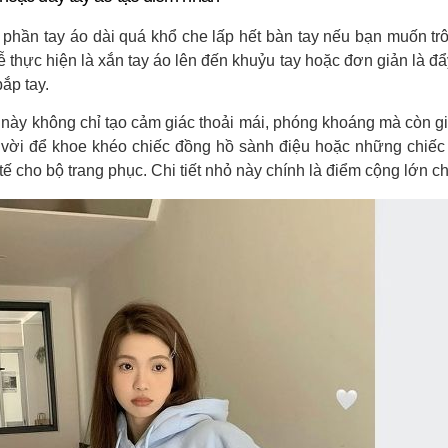
phần tay áo dài quá khổ che lấp hết bàn tay nếu bạn muốn t
ễ thực hiện là xắn tay áo lên đến khuỷu tay hoặc đơn giản là đ
ắp tay.
 này không chỉ tạo cảm giác thoải mái, phóng khoáng mà còn gi
t vời để khoe khéo chiếc đồng hồ sành điệu hoặc những chiếc v
 tế cho bộ trang phục. Chi tiết nhỏ này chính là điểm cộng lớn