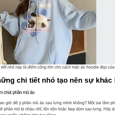
 tiết nhỏ này là điểm cộng lớn cho cách mặc áo hoodie đẹp của
hững chi tiết nhỏ tạo nên sự khác 
m chút phần mũ áo
ao giờ để ý phần mũ áo sau lưng mình không? Một sai lầm ph
để phần mũ bị nhàu nhĩ, lộn xộn hoặc bẹp dúm sau lưng. Hãy dà