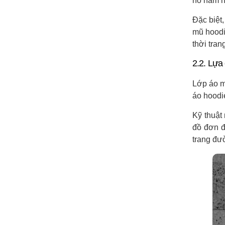
nó nằm n
Đặc biệt,
mũ hoodi
thời tran
2.2. Lựa
Lớp áo m
áo hoodie
Kỹ thuật
đồ đơn đ
trang đườ