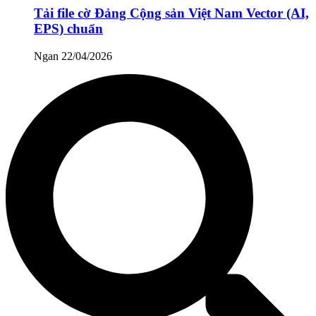
Tải file cờ Đảng Cộng sản Việt Nam Vector (AI,
EPS) chuẩn
Ngan
22/04/2026