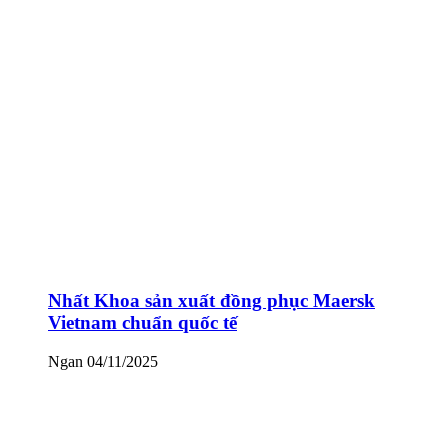
Nhất Khoa sản xuất đồng phục Maersk
Vietnam chuẩn quốc tế
Ngan
04/11/2025