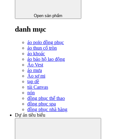
Open sản phẩm
danh mục
áo polo đồng phục
áo thun cổ tròn
áo khoác
áo bảo hộ lao động
Áo Vest
áo mưa
Áo sơ mi
tạp dề
túi Canvas
nón
đồng phục thể thao
đồng phục spa
đồng phục nhà hàng
Dự án tiêu biểu