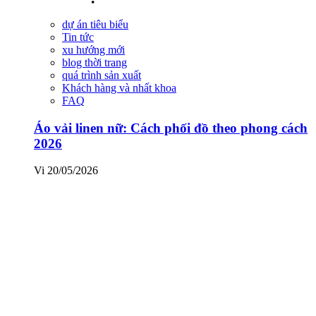
dự án tiêu biểu
Tin tức
xu hướng mới
blog thời trang
quá trình sản xuất
Khách hàng và nhất khoa
FAQ
Áo vải linen nữ: Cách phối đồ theo phong cách
2026
Vi
20/05/2026