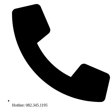
Chuyển
đến
nội
dung
Hotline: 082.345.1195