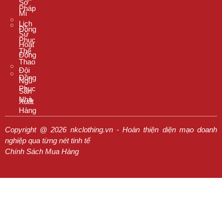
Sơ
Pháp
Mi
Lịch
Đồng
Sử
Phục
Hoạt
Thể
Động
Thao
Đội
Đồng
Ngũ
Phục
Sản
Nhà
Xuất
Hàng
Copyright @ 2026 nkclothing.vn - Hoàn thiện diện mạo doanh
nghiệp qua từng nét tinh tế
Chính Sách Mua Hàng