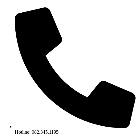
Chuyển
đến
nội
dung
Hotline: 082.345.1195