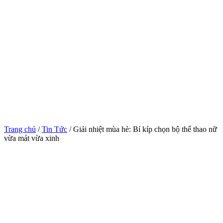
Trang chủ
/
Tin Tức
/ Giải nhiệt mùa hè: Bí kíp chọn bộ thể thao nữ
vừa mát vừa xinh