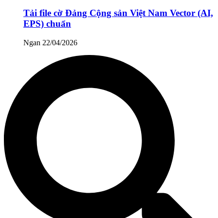
Tải file cờ Đảng Cộng sản Việt Nam Vector (AI,
EPS) chuẩn
Ngan
22/04/2026