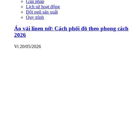
Giải pháp
Lịch sử hoạt động
Đội ngũ sản xuất
Quy trình
Áo vải linen nữ: Cách phối đồ theo phong cách
2026
Vi
20/05/2026