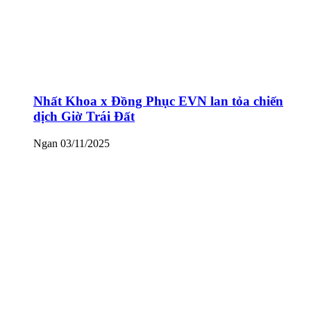
Nhất Khoa x Đồng Phục EVN lan tỏa chiến
dịch Giờ Trái Đất
Ngan
03/11/2025