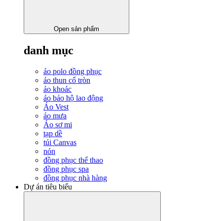
Open sản phẩm
danh mục
áo polo đồng phục
áo thun cổ tròn
áo khoác
áo bảo hộ lao động
Áo Vest
áo mưa
Áo sơ mi
tạp dề
túi Canvas
nón
đồng phục thể thao
đồng phục spa
đồng phục nhà hàng
Dự án tiêu biểu