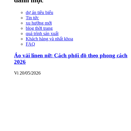
dự án tiêu biểu
Tin tức
xu hướng mới
blog thời trang
quá trình sản xuất
Khách hàng và nhất khoa
FAQ
Áo vải linen nữ: Cách phối đồ theo phong cách
2026
Vi
20/05/2026