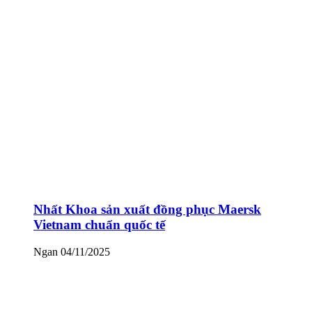
Nhất Khoa sản xuất đồng phục Maersk
Vietnam chuẩn quốc tế
Ngan
04/11/2025