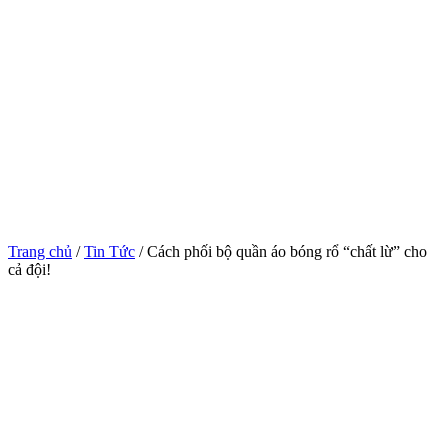
Trang chủ
/
Tin Tức
/ Cách phối bộ quần áo bóng rổ “chất lừ” cho
cả đội!