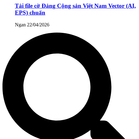
Tải file cờ Đảng Cộng sản Việt Nam Vector (AI,
EPS) chuẩn
Ngan
22/04/2026