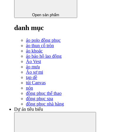
Open sản phẩm
danh mục
áo polo đồng phục
áo thun cổ tròn
áo khoác
áo bảo hộ lao động
Áo Vest
áo mưa
Áo sơ mi
tạp dề
túi Canvas
nón
đồng phục thể thao
đồng phục spa
đồng phục nhà hàng
Dự án tiêu biểu