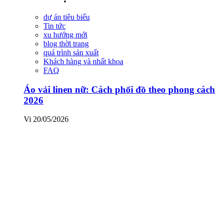
dự án tiêu biểu
Tin tức
xu hướng mới
blog thời trang
quá trình sản xuất
Khách hàng và nhất khoa
FAQ
Áo vải linen nữ: Cách phối đồ theo phong cách
2026
Vi
20/05/2026