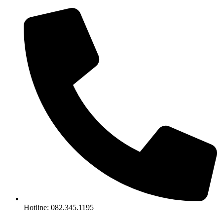
Chuyển
đến
nội
dung
Hotline: 082.345.1195