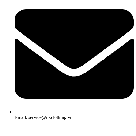
Email: service@nkclothing.vn