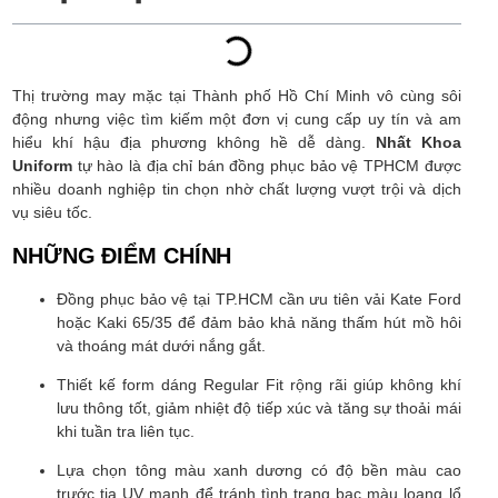
Thị trường may mặc tại Thành phố Hồ Chí Minh vô cùng sôi
động nhưng việc tìm kiếm một đơn vị cung cấp uy tín và am
hiểu khí hậu địa phương không hề dễ dàng.
Nhất Khoa
Uniform
tự hào là địa chỉ bán đồng phục bảo vệ TPHCM được
nhiều doanh nghiệp tin chọn nhờ chất lượng vượt trội và dịch
vụ siêu tốc.
NHỮNG ĐIỂM CHÍNH
Đồng phục bảo vệ tại TP.HCM cần ưu tiên vải Kate Ford
hoặc Kaki 65/35 để đảm bảo khả năng thấm hút mồ hôi
và thoáng mát dưới nắng gắt.
Thiết kế form dáng Regular Fit rộng rãi giúp không khí
lưu thông tốt, giảm nhiệt độ tiếp xúc và tăng sự thoải mái
khi tuần tra liên tục.
Lựa chọn tông màu xanh dương có độ bền màu cao
trước tia UV mạnh để tránh tình trạng bạc màu loang lổ