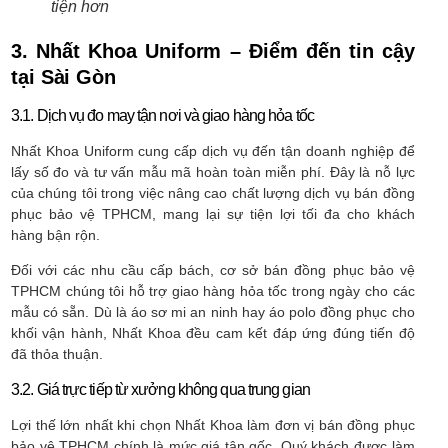
tiện hơn
3. Nhất Khoa Uniform – Điểm đến tin cậy
tại Sài Gòn
3.1. Dịch vụ đo may tận nơi và giao hàng hỏa tốc
Nhất Khoa Uniform cung cấp dịch vụ đến tận doanh nghiệp để
lấy số đo và tư vấn mẫu mã hoàn toàn miễn phí. Đây là nỗ lực
của chúng tôi trong việc nâng cao chất lượng dịch vụ bán đồng
phục bảo vệ TPHCM, mang lại sự tiện lợi tối đa cho khách
hàng bận rộn.
Đối với các nhu cầu cấp bách, cơ sở bán đồng phục bảo vệ
TPHCM chúng tôi hỗ trợ giao hàng hỏa tốc trong ngày cho các
mẫu có sẵn. Dù là áo sơ mi an ninh hay áo polo đồng phục cho
khối vận hành, Nhất Khoa đều cam kết đáp ứng đúng tiến độ
đã thỏa thuận.
3.2. Giá trực tiếp từ xưởng không qua trung gian
Lợi thế lớn nhất khi chọn Nhất Khoa làm đơn vị bán đồng phục
bảo vệ TPHCM chính là mức giá tận gốc. Quý khách được làm