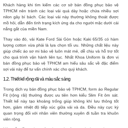
Khách hàng khi tìm kiếm các cơ sở bán đồng phục bảo vệ
TPHCM nên tránh các loại vải quá dày hoặc chứa nhiều sợi
nilon gây bí bách. Các loại vải này thường không thoát được
mồ hôi, dẫn đến tình trạng kích ứng da cho người mặc dưới cái
nắng gắt của miền Nam.
Thay vào đó, vải Kate Ford Sài Gòn hoặc Kaki 65/35 có hàm
lượng cotton vừa phải là lựa chọn tối ưu. Những chất liệu này
giúp chiếc áo sơ mi bảo vệ luôn mát mẻ, dễ chịu và hỗ trợ tốt
cho quá trình vận hành liên tục. Nhất Khoa Uniform là đơn vị
bán đồng phục bảo vệ TPHCM am hiểu sâu sắc về đặc điểm
sợi vải này để tư vấn chính xác cho quý khách.
1.2. Thiết kế rộng rãi và màu sắc sáng
Trong dịch vụ bán đồng phục bảo vệ TPHCM, form áo Regular
Fit (rộng rãi) thường được ưu tiên hơn kiểu Slim Fit ôm sát.
Thiết kế này tạo khoảng trống giúp không khí lưu thông tốt
hơn, giảm nhiệt độ tiếp xúc giữa vải và da. Điều này cực kỳ
quan trọng đối với nhân viên thường xuyên đi tuần tra khuôn
viên rộng.