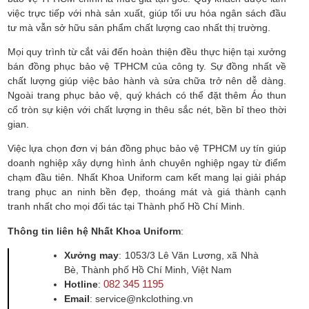
việc trực tiếp với nhà sản xuất, giúp tối ưu hóa ngân sách đầu
tư mà vẫn sở hữu sản phẩm chất lượng cao nhất thị trường.
Mọi quy trình từ cắt vải đến hoàn thiện đều thực hiện tại xưởng
bán đồng phục bảo vệ TPHCM của công ty. Sự đồng nhất về
chất lượng giúp việc bảo hành và sửa chữa trở nên dễ dàng.
Ngoài trang phục bảo vệ, quý khách có thể đặt thêm Áo thun
cổ tròn sự kiện với chất lượng in thêu sắc nét, bền bỉ theo thời
gian.
Việc lựa chọn đơn vị bán đồng phục bảo vệ TPHCM uy tín giúp
doanh nghiệp xây dựng hình ảnh chuyên nghiệp ngay từ điểm
chạm đầu tiên. Nhất Khoa Uniform cam kết mang lại giải pháp
trang phục an ninh bền đẹp, thoáng mát và giá thành cạnh
tranh nhất cho mọi đối tác tại Thành phố Hồ Chí Minh.
Thông tin liên hệ Nhất Khoa Uniform
:
Xưởng may
: 1053/3 Lê Văn Lương, xã Nhà
Bè, Thành phố Hồ Chí Minh, Việt Nam
082 345 1195
Hotline
:
Email
: service@nkclothing.vn