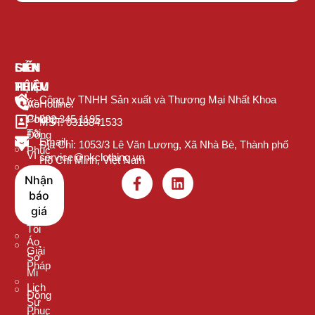
GIỚI
SẢN
LIÊN
THIỆU
PHẨM
HỆ
Công ty TNHH Sản xuất và Thương Mại Nhất Khoa
Về
Áo
Hotline:
Chúng
Polo
082.345.1195
MST: 0318841533
Tôi
Đồng
Email:
Địa Chỉ: 1053/3 Lê Văn Lương, Xã Nhà Bè, Thành phố
Phục
Vì
service@nkclothing.vn
Hồ Chí Minh, Việt Nam
Sao
Áo
Nhận
Nên
Thun
báo
Chọn
Cổ
giá
Chúng
Tròn
Tôi
Áo
Giải
Sơ
Pháp
Mi
Lịch
Đồng
Sử
Phục