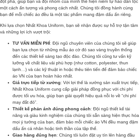
đột phá, giúp bạn và đội nhóm của mình thể hiện niềm tự hào dân tộc
một cách ấn tượng và phong cách nhất. Chúng tôi đồng hành cùng
bạn để mỗi chiếc áo đều là một tác phẩm mang đậm dấu ấn riêng.
Khi lựa chọn Nhất Khoa Uniform, bạn sẽ nhận được sự hỗ trợ tận tâm
và những lợi ích vượt trội:
TƯ VẤN MIỄN PHÍ
: Đội ngũ chuyên viên của chúng tôi sẽ giúp
bạn lựa chọn từ những mẫu áo cờ đỏ sao vàng truyền thống
đến các thiết kế sáng tạo độc đáo. Chúng tôi cũng tư vấn kỹ
lưỡng về chất liệu vải phù hợp (như cotton, polyester, thun
lạnh…) và các kỹ thuật in hoặc thêu tiên tiến để đảm bảo chiếc
áo VN của bạn hoàn hảo nhất.
Giá trực tiếp từ xưởng
: Với lợi thế là xưởng sản xuất trực tiếp,
Nhất Khoa Uniform cung cấp giải pháp đồng phục với chi phí
được tối ưu hóa, giúp bạn giải quyết hiệu quả nỗi lo về “chi phí
may đắt đỏ”.
Thiết kế phản ánh đúng phong cách
: Đội ngũ thiết kế tài
năng và giàu kinh nghiệm của chúng tôi sẵn sàng hiện thực hóa
mọi ý tưởng của bạn, đảm bảo mỗi chiếc áo VN đều mang đậm
dấu ấn cá nhân hoặc tinh thần của tập thể.
Giao hàng đúng hẹn
: Chúng tôi luôn đặt uy tín lên hàng đầu