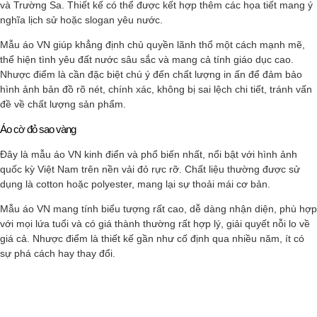
và Trường Sa. Thiết kế có thể được kết hợp thêm các họa tiết mang ý
nghĩa lịch sử hoặc slogan yêu nước.
Mẫu áo VN giúp khẳng định chủ quyền lãnh thổ một cách mạnh mẽ,
thể hiện tình yêu đất nước sâu sắc và mang cả tính giáo dục cao.
Nhược điểm là cần đặc biệt chú ý đến chất lượng in ấn để đảm bảo
hình ảnh bản đồ rõ nét, chính xác, không bị sai lệch chi tiết, tránh vấn
đề về chất lượng sản phẩm.
Áo cờ đỏ sao vàng
Đây là mẫu áo VN kinh điển và phổ biến nhất, nổi bật với hình ảnh
quốc kỳ Việt Nam trên nền vải đỏ rực rỡ. Chất liệu thường được sử
dụng là cotton hoặc polyester, mang lại sự thoải mái cơ bản.
Mẫu áo VN mang tính biểu tượng rất cao, dễ dàng nhận diện, phù hợp
với mọi lứa tuổi và có giá thành thường rất hợp lý, giải quyết nỗi lo về
giá cả. Nhược điểm là thiết kế gần như cố định qua nhiều năm, ít có
sự phá cách hay thay đổi.