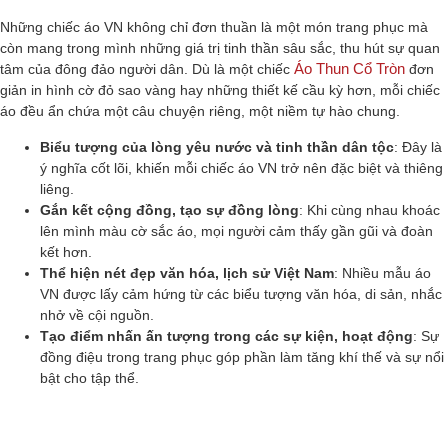
Những chiếc áo VN không chỉ đơn thuần là một món trang phục mà
còn mang trong mình những giá trị tinh thần sâu sắc, thu hút sự quan
Áo Thun Cổ Tròn
tâm của đông đảo người dân. Dù là một chiếc
đơn
giản in hình cờ đỏ sao vàng hay những thiết kế cầu kỳ hơn, mỗi chiếc
áo đều ẩn chứa một câu chuyện riêng, một niềm tự hào chung.
Biểu tượng của lòng yêu nước và tinh thần dân tộc
: Đây là
ý nghĩa cốt lõi, khiến mỗi chiếc áo VN trở nên đặc biệt và thiêng
liêng.
Gắn kết cộng đồng, tạo sự đồng lòng
: Khi cùng nhau khoác
lên mình màu cờ sắc áo, mọi người cảm thấy gần gũi và đoàn
kết hơn.
Thể hiện nét đẹp văn hóa, lịch sử Việt Nam
: Nhiều mẫu áo
VN được lấy cảm hứng từ các biểu tượng văn hóa, di sản, nhắc
nhở về cội nguồn.
Tạo điểm nhấn ấn tượng trong các sự kiện, hoạt động
: Sự
đồng điệu trong trang phục góp phần làm tăng khí thế và sự nổi
bật cho tập thể.