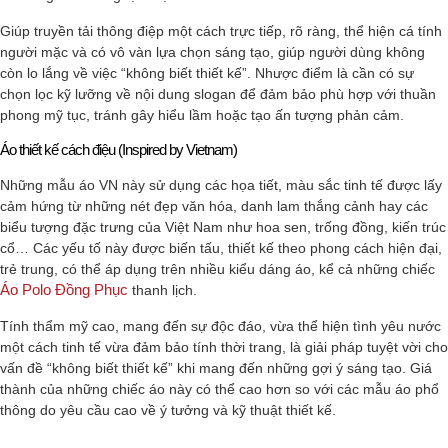
Giúp truyền tải thông điệp một cách trực tiếp, rõ ràng, thể hiện cá tính
người mặc và có vô vàn lựa chọn sáng tạo, giúp người dùng không
còn lo lắng về việc “không biết thiết kế”. Nhược điểm là cần có sự
chọn lọc kỹ lưỡng về nội dung slogan để đảm bảo phù hợp với thuần
phong mỹ tục, tránh gây hiểu lầm hoặc tạo ấn tượng phản cảm.
Áo thiết kế cách điệu (Inspired by Vietnam)
Những mẫu áo VN này sử dụng các họa tiết, màu sắc tinh tế được lấy
cảm hứng từ những nét đẹp văn hóa, danh lam thắng cảnh hay các
biểu tượng đặc trưng của Việt Nam như hoa sen, trống đồng, kiến trúc
cổ… Các yếu tố này được biến tấu, thiết kế theo phong cách hiện đại,
trẻ trung, có thể áp dụng trên nhiều kiểu dáng áo, kể cả những chiếc
Áo Polo Đồng Phục
thanh lịch.
Tính thẩm mỹ cao, mang đến sự độc đáo, vừa thể hiện tình yêu nước
một cách tinh tế vừa đảm bảo tính thời trang, là giải pháp tuyệt vời cho
vấn đề “không biết thiết kế” khi mang đến những gợi ý sáng tạo. Giá
thành của những chiếc áo này có thể cao hơn so với các mẫu áo phổ
thông do yêu cầu cao về ý tưởng và kỹ thuật thiết kế.