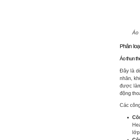
Áo 
Phân loạ
Áo thun th
Đây là d
nhăn, kh
được làm
động tho
Các công
Cô
Hea
lớp
Cô