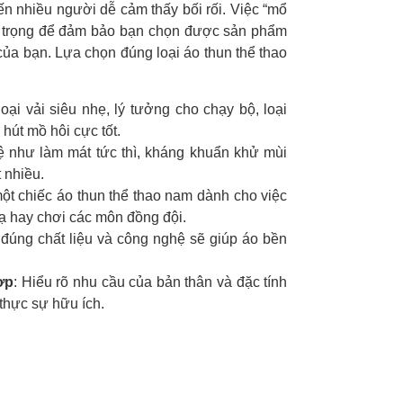
ến nhiều người dễ cảm thấy bối rối. Việc “mổ
uan trọng để đảm bảo bạn chọn được sản phẩm
của bạn. Lựa chọn đúng loại áo thun thể thao
loại vải siêu nhẹ, lý tưởng cho chạy bộ, loại
hút mồ hôi cực tốt.
ệ như làm mát tức thì, kháng khuẩn khử mùi
 nhiều.
một chiếc áo thun thể thao nam dành cho việc
tạ hay chơi các môn đồng đội.
 đúng chất liệu và công nghệ sẽ giúp áo bền
ợp
: Hiểu rõ nhu cầu của bản thân và đặc tính
thực sự hữu ích.