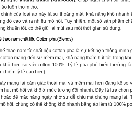
 áo luôn thơm tho.
chính của loại áo này là sự thoáng mát, khả năng khô nhanh ấ
ng độ cao và ra nhiều mồ hôi. Tuy nhiên, một số sản phẩm ch
g khuẩn tốt, có thể giữ lại mùi sau một thời gian sử dụng.
ể thao nam chất liệu Cotton pha (Blends)
thể thao nam từ chất liệu cotton pha là sự kết hợp thông minh 
 cotton mang đến sự mềm mại, khả năng thấm hút tốt, trong khi
 khô hơn so với cotton 100%. Tỷ lệ pha phổ biến thường là
r chiếm tỷ lệ cao hơn).
này mang lại cảm giác thoải mái và mềm mại hơn đáng kể so vớ
m hút mồ hôi và khô ở mức tương đối nhanh. Đây là lựa chọn 
 hoặc để mặc hàng ngày nhờ sự dễ chịu mà chúng mang lại. Tu
 mồ hôi, chúng có thể không khô nhanh bằng áo làm từ 100% pol