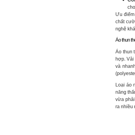
cho
Ưu điểm 
chất cườ
nghệ khán
Áo thun th
Áo thun 
hợp. Vải
và nhanh
(polyeste
Loại áo 
năng thấ
vừa phải
ra nhiều