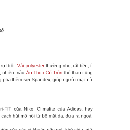
bộ
ợt trội.
Vải polyester
thường nhẹ, rất bền, ít
t; nhiều mẫu
Áo Thun Cổ Tròn
thể thao cũng
ờng pha thêm sợi Spandex, giúp người mặc cử
i-FIT của Nike, Climalite của Adidas, hay
cách hút mồ hôi từ bề mặt da, đưa ra ngoài
triển của các vi khuẩn gây mùi khó chịu, giữ