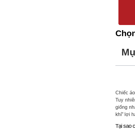
Chọn
Mụ
Chiếc áo
Tuy nhiê
giống nh
khí” lợi 
Tại sao 