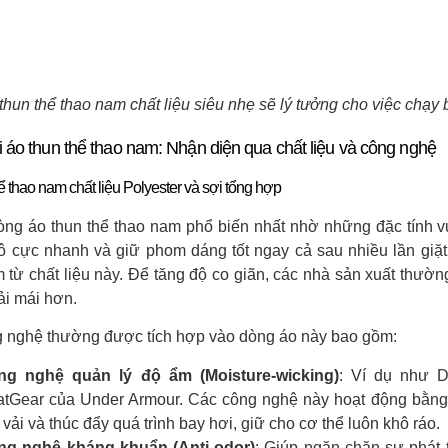
thun thể thao nam chất liệu siêu nhẹ sẽ lý tưởng cho việc chạy 
i áo thun thể thao nam: Nhận diện qua chất liệu và công nghệ
ể thao nam chất liệu Polyester và sợi tổng hợp
òng áo thun thể thao nam phổ biến nhất nhờ những đặc tính vư
ô cực nhanh và giữ phom dáng tốt ngay cả sau nhiều lần giặ
 từ chất liệu này. Để tăng độ co giãn, các nhà sản xuất thư
ải mái hơn.
 nghệ thường được tích hợp vào dòng áo này bao gồm:
ng nghệ quản lý độ ẩm (Moisture-wicking)
: Ví dụ như Dr
tGear của Under Armour. Các công nghệ này hoạt động bằng 
 vải và thúc đẩy quá trình bay hơi, giữ cho cơ thể luôn khô ráo.
ng nghệ kháng khuẩn (Anti-odor)
: Giúp ngăn chặn sự phát 