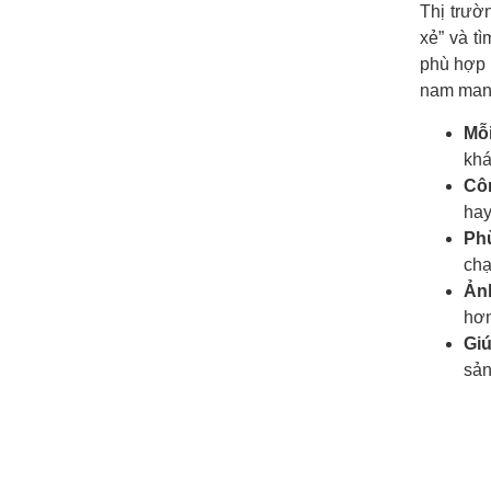
Thị trườ
xẻ” và t
phù hợp 
nam mang 
Mỗi
khá
Côn
hay
Phù
chạ
Ản
hơn
Giú
sản