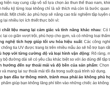
ng hiện nay cung cấp vô số lựa chọn áo thun thể thao nam, khi
ìm hiểu kỹ từng loại không chỉ là sở thích mà còn là bước q
nhất. Một chiếc áo phù hợp sẽ nâng cao trải nghiệm tập luyện 
lại nhiều lợi ích thiết thực bởi vì:
 chất liệu mang lại cảm giác và tính năng khác nhau
: Có 
c lại co giãn vượt trội, phù hợp cho gym, và có những loại thấm 
g nghệ tích hợp giúp tối ưu hóa hiệu suất
: Các công ngh
 chống tia UV được trang bị trên nhiều mẫu áo sẽ hỗ trợ bạn rất
 hợp với từng cường độ và loại hình vận động
: Rõ ràng, 
y bộ đường dài sẽ có yêu cầu khác biệt so với áo dùng để tập 
h hưởng đến sự thoải mái và độ bền của sản phẩm
: Chọn
 và mang lại sự thoải mái tối đa trong suốt quá trình sử dụng.
p bạn đầu tư thông minh, tránh mua phải áo không phù h
 phẩm giúp bạn không lãng phí tiền vào những chiếc áo không 