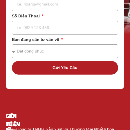
Số Điện Thoại
Bạn đang cần tư vấn về
Gửi Yêu Cầu
GIỚI
SẢN
LIÊN
THIỆU
PHẨM
HỆ
Công ty TNHH Sản xuất và Thương Mại Nhất Khoa