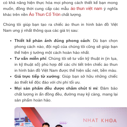
có khả năng hiện thực hóa mọi phong cách thiết kế bạn mong
áo thun việt nam
muốn, đồng thời cung cấp các mẫu
ý nghĩa
Áo Thun Cổ Tròn
khác trên nền
chất lượng.
Chúng tôi giúp bạn tạo ra chiếc áo thun in hình bản đồ Việt
Nam ưng ý nhất thông qua các giá trị sau:
Thiết kế phản ánh đúng phong cách
: Dù bạn chọn
phong cách nào, đội ngũ của chúng tôi cũng sẽ giúp bạn
thể hiện ý tưởng một cách hoàn hảo nhất.
Tư vấn miễn phí
: Chúng tôi sẽ tư vấn kỹ thuật in (in lụa,
in kỹ thuật số) phù hợp để các chi tiết trên chiếc áo thun
in hình bản đồ Việt Nam được thể hiện sắc nét, bền màu.
Giá trực tiếp từ xưởng
: Giúp bạn sở hữu những chiếc
áo thiết kế độc đáo với chi phí tối ưu.
Mọi sản phẩm đều được chăm chút tỉ mỉ
: Đảm bảo
chất lượng in ấn đồng đều, đường may kỹ càng, mang lại
sản phẩm hoàn hảo.