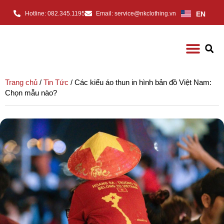
EN
Hotline: 082.345.1195
Email: service@nkclothing.vn
Trang chủ
/
Tin Tức
/ Các kiểu áo thun in hình bản đồ Việt Nam:
Chọn mẫu nào?