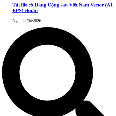
Tải file cờ Đảng Cộng sản Việt Nam Vector (AI,
EPS) chuẩn
Ngan
22/04/2026