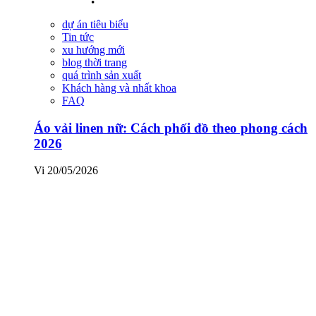
dự án tiêu biểu
Tin tức
xu hướng mới
blog thời trang
quá trình sản xuất
Khách hàng và nhất khoa
FAQ
Áo vải linen nữ: Cách phối đồ theo phong cách
2026
Vi
20/05/2026