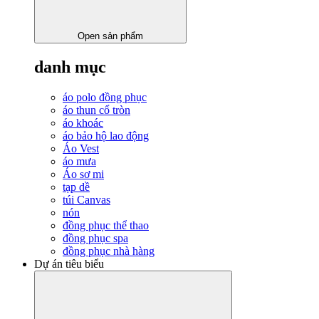
Open sản phẩm
danh mục
áo polo đồng phục
áo thun cổ tròn
áo khoác
áo bảo hộ lao động
Áo Vest
áo mưa
Áo sơ mi
tạp dề
túi Canvas
nón
đồng phục thể thao
đồng phục spa
đồng phục nhà hàng
Dự án tiêu biểu