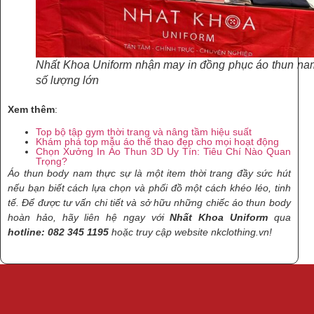
Nhất Khoa Uniform nhận may in đồng phục áo thun na
số lượng lớn
Xem thêm
:
Top bộ tập gym thời trang và nâng tầm hiệu suất
Khám phá top mẫu áo thể thao đẹp cho mọi hoạt động
Chọn Xưởng In Áo Thun 3D Uy Tín: Tiêu Chí Nào Quan
Trọng?
Áo thun body nam thực sự là một item thời trang đầy sức hút
nếu bạn biết cách lựa chọn và phối đồ một cách khéo léo, tinh
tế. Để được tư vấn chi tiết và sở hữu những chiếc áo thun body
hoàn hảo, hãy liên hệ ngay với
Nhất Khoa Uniform
qua
hotline: 082 345 1195
hoặc truy cập website nkclothing.vn!