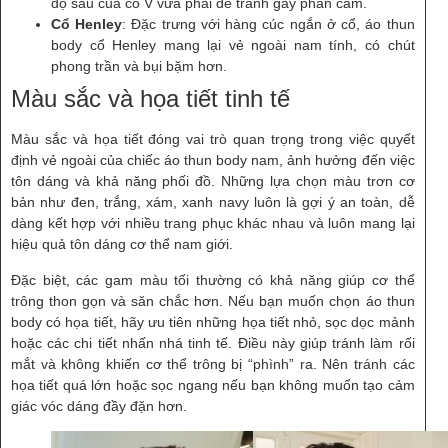
độ sâu của cổ V vừa phải để tránh gây phản cảm.
Cổ Henley
: Đặc trưng với hàng cúc ngắn ở cổ, áo thun
body cổ Henley mang lại vẻ ngoài nam tính, có chút
phong trần và bụi bặm hơn.
Màu sắc và họa tiết tinh tế
Màu sắc và họa tiết đóng vai trò quan trọng trong việc quyết
định vẻ ngoài của chiếc áo thun body nam, ảnh hưởng đến việc
tôn dáng và khả năng phối đồ. Những lựa chọn màu trơn cơ
bản như đen, trắng, xám, xanh navy luôn là gợi ý an toàn, dễ
dàng kết hợp với nhiều trang phục khác nhau và luôn mang lại
hiệu quả tôn dáng cơ thể nam giới.
Đặc biệt, các gam màu tối thường có khả năng giúp cơ thể
trông thon gọn và săn chắc hơn. Nếu bạn muốn chọn áo thun
body có họa tiết, hãy ưu tiên những họa tiết nhỏ, sọc dọc mảnh
hoặc các chi tiết nhấn nhá tinh tế. Điều này giúp tránh làm rối
mắt và không khiến cơ thể trông bị “phình” ra. Nên tránh các
họa tiết quá lớn hoặc sọc ngang nếu bạn không muốn tạo cảm
giác vóc dáng đầy đặn hơn.