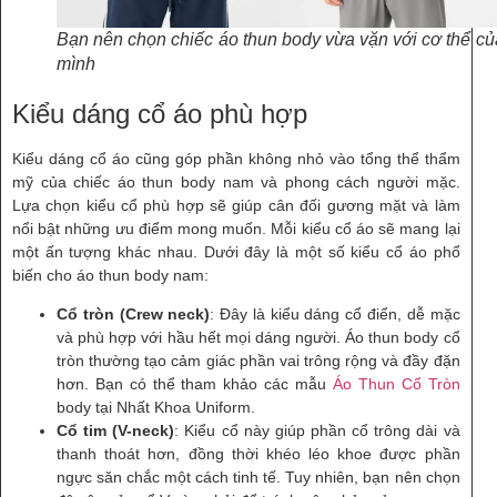
Bạn nên chọn chiếc áo thun body vừa vặn với cơ thể cu
mình
Kiểu dáng cổ áo phù hợp
Kiểu dáng cổ áo cũng góp phần không nhỏ vào tổng thể thẩm
mỹ của chiếc áo thun body nam và phong cách người mặc.
Lựa chọn kiểu cổ phù hợp sẽ giúp cân đối gương mặt và làm
nổi bật những ưu điểm mong muốn. Mỗi kiểu cổ áo sẽ mang lại
một ấn tượng khác nhau. Dưới đây là một số kiểu cổ áo phổ
biến cho áo thun body nam:
Cổ tròn (Crew neck)
: Đây là kiểu dáng cổ điển, dễ mặc
và phù hợp với hầu hết mọi dáng người. Áo thun body cổ
tròn thường tạo cảm giác phần vai trông rộng và đầy đặn
hơn. Bạn có thể tham khảo các mẫu
Áo Thun Cổ Tròn
body tại Nhất Khoa Uniform.
Cổ tim (V-neck)
: Kiểu cổ này giúp phần cổ trông dài và
thanh thoát hơn, đồng thời khéo léo khoe được phần
ngực săn chắc một cách tinh tế. Tuy nhiên, bạn nên chọn