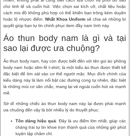
cho tinh tế và cuốn hút. Việc chọn sai kích cỡ, chất liệu hoặc
cách mix đồ không phù hợp có thể khiến bạn trông kém duyên
hoặc lộ nhược điểm.
Nhất Khoa Uniform
sẽ chia sẻ những bí
quyết giúp bạn tự tin chinh phục item đầy nam tính này.
Áo thun body nam là gì và tại
sao lại được ưa chuộng?
Áo thun body nam, hay còn được biết đến với tên gọi áo phông
body nam hoặc slim-fit t-shirt, là một kiểu áo thun được thiết kế
đặc biệt để ôm sát vào cơ thể người mặc. Mục đích chính của
kiểu dáng này là làm nổi bật các đường cong tự nhiên, đặc biệt
là những múi cơ săn chắc, mang lại vẻ ngoài cuốn hút và mạnh
mẽ.
Sở dĩ những chiếc áo thun body nam này lại được phái mạnh
ưa chuộng đến vậy là bởi nhiều lý do thuyết phục:
Tôn dáng hiệu quả
: Đây là ưu điểm lớn nhất, giúp các
chàng trai tự tin khoe trọn thành quả của những giờ phút
luyện tập chăm chỉ.