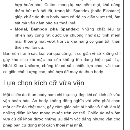
hợp hoàn hảo. Cotton mang lại sự mềm mại, khả năng
thấm hút mồ hôi tốt, trong khi Spandex (hoặc Elastane)
giúp chiếc áo thun body nam có độ co giãn vượt trội, ôm
sát mà vẫn đảm bảo sự thoải mái.
Modal, Bamboo pha Spandex
: Những chất liệu tự
nhiên này cũng rất được ưa chuộng nhờ đặc tính mềm
mại, thoáng mát vượt trội và khả năng co giãn tốt, thân
thiện với làn da.
Bạn nên tránh các loại vải quá cứng, ít co giãn vì sẽ không chỉ
gây khó chịu khi mặc mà còn không tôn dáng hiệu quả. Tại
Nhất Khoa Uniform, chúng tôi có sẵn nhiều lựa chọn vải thun
co giãn chất lượng cao, phù hợp để may áo thun body.
Lựa chọn kích cỡ vừa vặn
Một chiếc áo thun body nam chỉ thực sự đẹp khi có kích cỡ vừa
vặn hoàn hảo. Áo body không đồng nghĩa với việc phải chọn
một chiếc áo chật ních, gây cảm giác bức bí hoặc vô tình làm lộ
những điểm không mong muốn trên cơ thể. Chiếc áo nên ôm
vừa đủ để khoe được những ưu điểm vóc dáng nhưng vẫn cho
phép bạn cử động một cách thoải mái nhất.