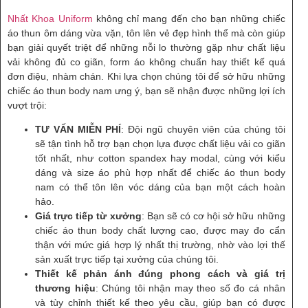
Nhất Khoa Uniform
không chỉ mang đến cho bạn những chiếc
áo thun ôm dáng vừa vặn, tôn lên vẻ đẹp hình thể mà còn giúp
bạn giải quyết triệt để những nỗi lo thường gặp như chất liệu
vải không đủ co giãn, form áo không chuẩn hay thiết kế quá
đơn điệu, nhàm chán. Khi lựa chọn chúng tôi để sở hữu những
chiếc áo thun body nam ưng ý, bạn sẽ nhận được những lợi ích
vượt trội:
TƯ VẤN MIỄN PHÍ
: Đội ngũ chuyên viên của chúng tôi
sẽ tận tình hỗ trợ bạn chọn lựa được chất liệu vải co giãn
tốt nhất, như cotton spandex hay modal, cùng với kiểu
dáng và size áo phù hợp nhất để chiếc áo thun body
nam có thể tôn lên vóc dáng của bạn một cách hoàn
hảo.
Giá trực tiếp từ xưởng
: Bạn sẽ có cơ hội sở hữu những
chiếc áo thun body chất lượng cao, được may đo cẩn
thận với mức giá hợp lý nhất thị trường, nhờ vào lợi thế
sản xuất trực tiếp tại xưởng của chúng tôi.
Thiết kế phản ánh đúng phong cách và giá trị
thương hiệu
: Chúng tôi nhận may theo số đo cá nhân
và tùy chỉnh thiết kế theo yêu cầu, giúp bạn có được