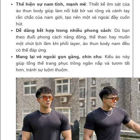
Thể hiện sự nam tính, mạnh mẽ
: Thiết kế ôm sát của
áo thun body giúp làm nổi bật bờ vai rộng và cánh tay
rắn chắc của nam giới, tạo nên một vẻ ngoài đầy cuốn
hút.
Dễ dàng kết hợp trong nhiều phong cách
: Dù bạn
theo đuổi phong cách năng động, thể thao hay muốn
một chút lịch lãm khi phối layer, áo thun body nam đều
có thể đáp ứng.
Mang lại vẻ ngoài gọn gàng, chỉn chu
: Kiểu áo này
giúp tổng thể trang phục trông ngăn nắp và tươm tất
hơn, tránh sự luộm thuộm.