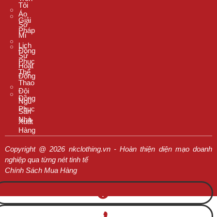
Tôi
Áo
Giải
Sơ
Pháp
Mi
Lịch
Đồng
Sử
Phục
Hoạt
Thể
Động
Thao
Đội
Đồng
Ngũ
Phục
Sản
Nhà
Xuất
Hàng
Copyright @ 2026 nkclothing.vn - Hoàn thiện diện mạo doanh
nghiệp qua từng nét tinh tế
Chính Sách Mua Hàng