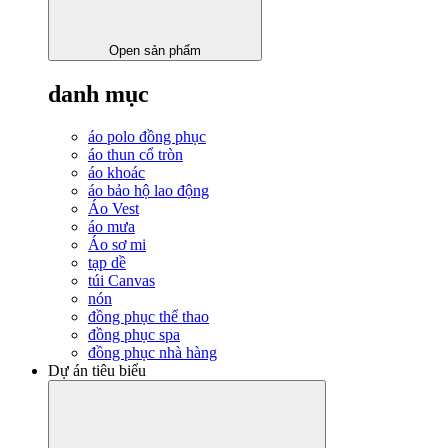
Open sản phẩm
danh mục
áo polo đồng phục
áo thun cổ tròn
áo khoác
áo bảo hộ lao động
Áo Vest
áo mưa
Áo sơ mi
tạp dề
túi Canvas
nón
đồng phục thể thao
đồng phục spa
đồng phục nhà hàng
Dự án tiêu biểu