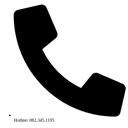
Chuyển
đến
nội
dung
Hotline: 082.345.1195