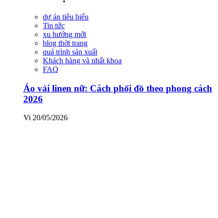
dự án tiêu biểu
Tin tức
xu hướng mới
blog thời trang
quá trình sản xuất
Khách hàng và nhất khoa
FAQ
Áo vải linen nữ: Cách phối đồ theo phong cách
2026
Vi
20/05/2026