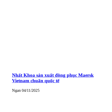
Nhất Khoa sản xuất đồng phục Maersk
Vietnam chuẩn quốc tế
Ngan
04/11/2025