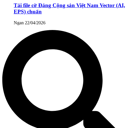
Tải file cờ Đảng Cộng sản Việt Nam Vector (AI,
EPS) chuẩn
Ngan
22/04/2026