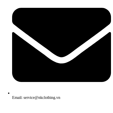
Email: service@nkclothing.vn