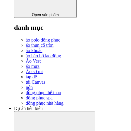
Open sản phẩm
danh mục
áo polo đồng phục
áo thun cổ tròn
áo khoác
áo bảo hộ lao động
Áo Vest
áo mưa
Áo sơ mi
tạp dề
túi Canvas
nón
đồng phục thể thao
đồng phục spa
đồng phục nhà hàng
Dự án tiêu biểu