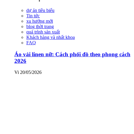
dự án tiêu biểu
Tin tức
xu hướng mới
blog thời trang
quá trình sản xuất
Khách hàng và nhất khoa
FAQ
Áo vải linen nữ: Cách phối đồ theo phong cách
2026
Vi
20/05/2026