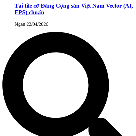
Tải file cờ Đảng Cộng sản Việt Nam Vector (AI,
EPS) chuẩn
Ngan
22/04/2026