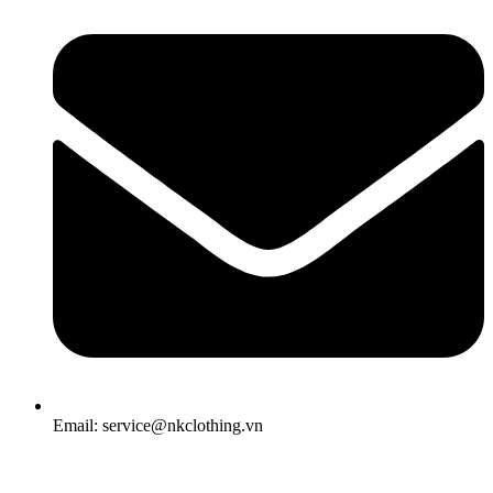
Email: service@nkclothing.vn