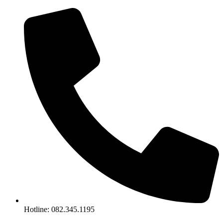
Chuyển
đến
nội
dung
Hotline: 082.345.1195