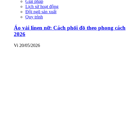
Giải pháp
Lịch sử hoạt động
Đội ngũ sản xuất
Quy trình
Áo vải linen nữ: Cách phối đồ theo phong cách
2026
Vi
20/05/2026