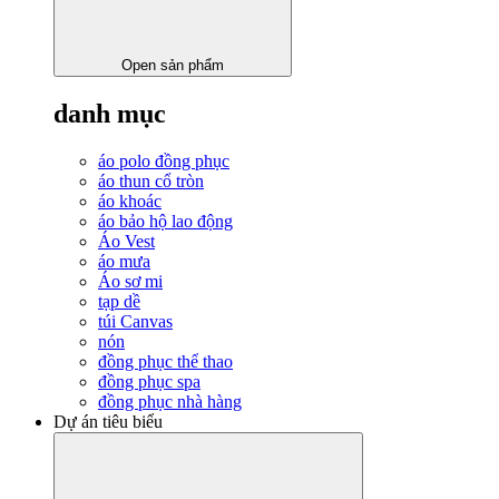
Open sản phẩm
danh mục
áo polo đồng phục
áo thun cổ tròn
áo khoác
áo bảo hộ lao động
Áo Vest
áo mưa
Áo sơ mi
tạp dề
túi Canvas
nón
đồng phục thể thao
đồng phục spa
đồng phục nhà hàng
Dự án tiêu biểu