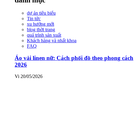
dự án tiêu biểu
Tin tức
xu hướng mới
blog thời trang
quá trình sản xuất
Khách hàng và nhất khoa
FAQ
Áo vải linen nữ: Cách phối đồ theo phong cách
2026
Vi
20/05/2026