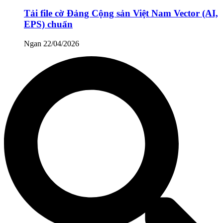
Tải file cờ Đảng Cộng sản Việt Nam Vector (AI,
EPS) chuẩn
Ngan
22/04/2026