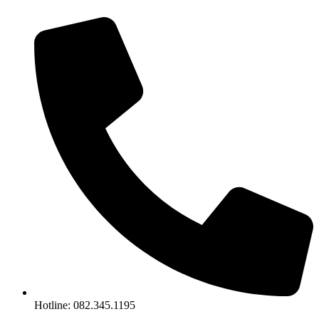
Chuyển
đến
nội
dung
Hotline: 082.345.1195