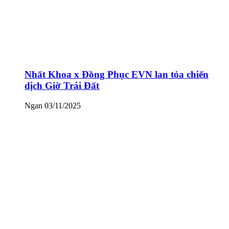
Nhất Khoa x Đồng Phục EVN lan tỏa chiến
dịch Giờ Trái Đất
Ngan
03/11/2025