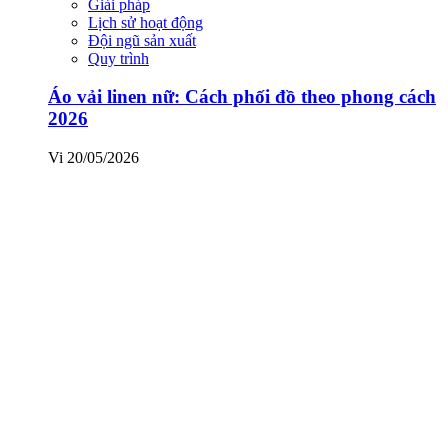
Giải pháp
Lịch sử hoạt động
Đội ngũ sản xuất
Quy trình
Áo vải linen nữ: Cách phối đồ theo phong cách
2026
Vi
20/05/2026