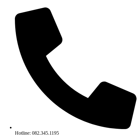
Chuyển
đến
nội
dung
Hotline: 082.345.1195