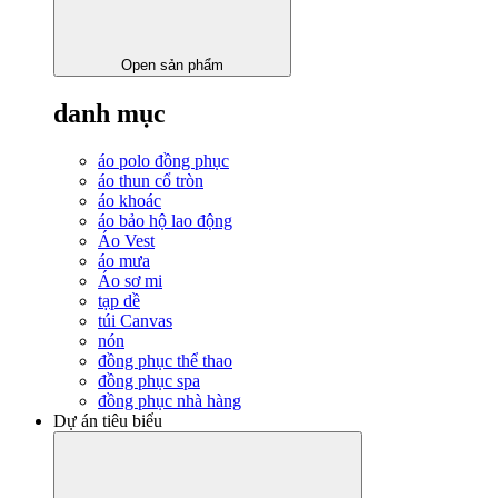
Open sản phẩm
danh mục
áo polo đồng phục
áo thun cổ tròn
áo khoác
áo bảo hộ lao động
Áo Vest
áo mưa
Áo sơ mi
tạp dề
túi Canvas
nón
đồng phục thể thao
đồng phục spa
đồng phục nhà hàng
Dự án tiêu biểu