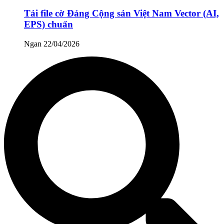
Tải file cờ Đảng Cộng sản Việt Nam Vector (AI,
EPS) chuẩn
Ngan
22/04/2026