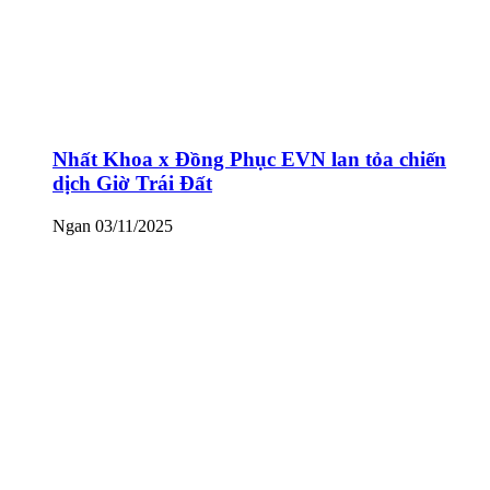
Nhất Khoa x Đồng Phục EVN lan tỏa chiến
dịch Giờ Trái Đất
Ngan
03/11/2025