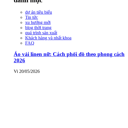
dự án tiêu biểu
Tin tức
xu hướng mới
blog thời trang
quá trình sản xuất
Khách hàng và nhất khoa
FAQ
Áo vải linen nữ: Cách phối đồ theo phong cách
2026
Vi
20/05/2026