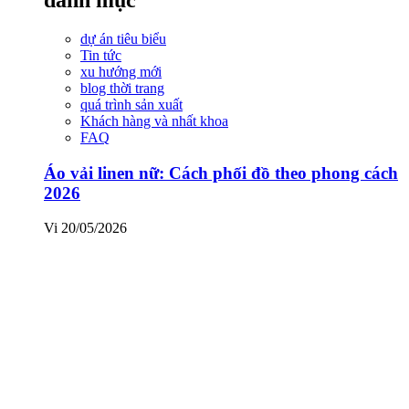
dự án tiêu biểu
Tin tức
xu hướng mới
blog thời trang
quá trình sản xuất
Khách hàng và nhất khoa
FAQ
Áo vải linen nữ: Cách phối đồ theo phong cách
2026
Vi
20/05/2026