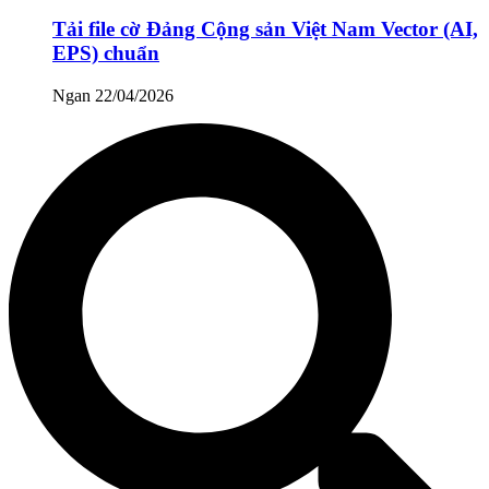
Tải file cờ Đảng Cộng sản Việt Nam Vector (AI,
EPS) chuẩn
Ngan
22/04/2026