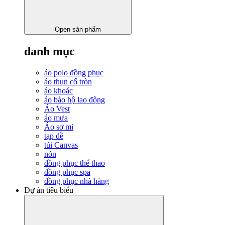
Open sản phẩm
danh mục
áo polo đồng phục
áo thun cổ tròn
áo khoác
áo bảo hộ lao động
Áo Vest
áo mưa
Áo sơ mi
tạp dề
túi Canvas
nón
đồng phục thể thao
đồng phục spa
đồng phục nhà hàng
Dự án tiêu biểu