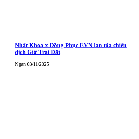
Nhất Khoa x Đồng Phục EVN lan tỏa chiến
dịch Giờ Trái Đất
Ngan
03/11/2025