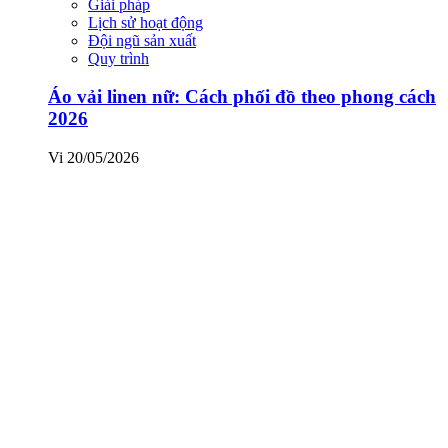
Giải pháp
Lịch sử hoạt động
Đội ngũ sản xuất
Quy trình
Áo vải linen nữ: Cách phối đồ theo phong cách
2026
Vi
20/05/2026