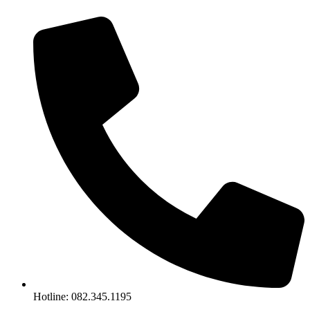
Chuyển
đến
nội
dung
Hotline: 082.345.1195