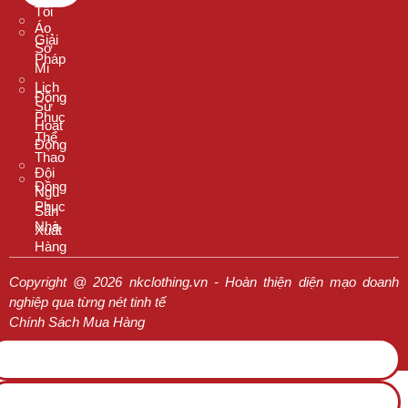
Tôi
Áo
Giải
Sơ
Pháp
Mi
Lịch
Đồng
Sử
Phục
Hoạt
Thể
Động
Thao
Đội
Đồng
Ngũ
Phục
Sản
Nhà
Xuất
Hàng
Copyright @ 2026 nkclothing.vn - Hoàn thiện diện mạo doanh
nghiệp qua từng nét tinh tế
Chính Sách Mua Hàng