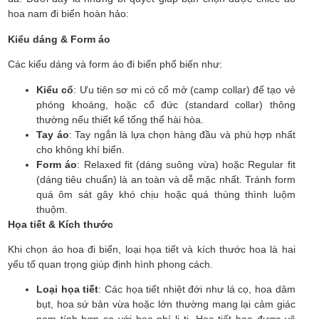
hoa nam đi biển hoàn hảo:
Kiểu dáng & Form áo
Các kiểu dáng và form áo đi biển phổ biến như:
Kiểu cổ
: Ưu tiên sơ mi có cổ mở (camp collar) để tạo vẻ
phóng khoáng, hoặc cổ đức (standard collar) thông
thường nếu thiết kế tổng thể hài hòa.
Tay áo
: Tay ngắn là lựa chọn hàng đầu và phù hợp nhất
cho không khí biển.
Form áo
: Relaxed fit (dáng suông vừa) hoặc Regular fit
(dáng tiêu chuẩn) là an toàn và dễ mặc nhất. Tránh form
quá ôm sát gây khó chịu hoặc quá thùng thình luộm
thuộm.
Họa tiết & Kích thước
Khi chọn áo hoa đi biển, loại họa tiết và kích thước hoa là hai
yếu tố quan trọng giúp định hình phong cách.
Loại họa tiết
: Các họa tiết nhiệt đới như lá cọ, hoa dâm
bụt, hoa sứ bản vừa hoặc lớn thường mang lại cảm giác