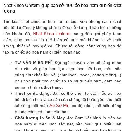
Nhất Khoa Uniform giúp bạn sở hữu áo hoa nam đi biển chất
lượng
Tìm kiếm một chiếc áo hoa nam đi biển vừa phong cách, chất
liệu tốt lại đúng ý không phải là điều dễ dàng. Thấu hiểu những
Nhất Khoa Uniform
băn khoăn đó,
mang đến giải pháp toàn
diện, giúp bạn tự tin thể hiện cá tính mà không lo về chất
lượng, thiết kế hay giá cả. Chúng tôi đồng hành cùng bạn để
tạo ra chiếc áo hoa nam đi biển hoàn hảo:
TƯ VẤN MIỄN PHÍ
: Đội ngũ chuyên viên sẽ lắng nghe
nhu cầu và giúp bạn lựa chọn họa tiết hoa, màu sắc
cũng như chất liệu vải (như linen, rayon, cotton mỏng…)
phù hợp nhất cho chiếc áo sơ mi đi biển nam, đảm bảo
sự nam tính và thời trang.
Thiết kế đa dạng
: Bạn có thể chọn từ các mẫu áo họa
tiết đi biển hoa lá có sẵn của chúng tôi hoặc yêu cầu thiết
Áo Sơ Mi
kế riêng một mẫu
hoa độc đáo, thể hiện đúng
phong cách cá nhân của bạn.
Chất lượng in ấn & May đo
: Cam kết hình in trên áo
hoa nam đi biển luôn sắc nét, bền màu qua nhiều lần
giặt. Đường may tỉ mỉ, form dáng chuẩn giúp bạn luôn tự