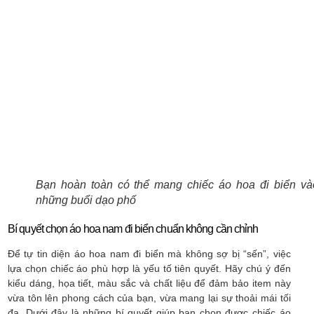
Bạn hoàn toàn có thể mang chiếc áo hoa đi biển và
những buổi dạo phố
Bí quyết chọn áo hoa nam đi biển chuẩn không cần chỉnh
Để tự tin diện áo hoa nam đi biển mà không sợ bị “sến”, việc
lựa chọn chiếc áo phù hợp là yếu tố tiên quyết. Hãy chú ý đến
kiểu dáng, họa tiết, màu sắc và chất liệu để đảm bảo item này
vừa tôn lên phong cách của bạn, vừa mang lại sự thoải mái tối
đa. Dưới đây là những bí quyết giúp bạn chọn được chiếc áo