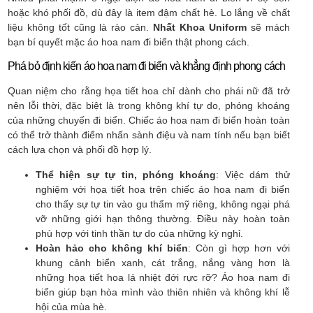
hoặc khó phối đồ, dù đây là item đậm chất hè. Lo lắng về chất
liệu không tốt cũng là rào cản.
Nhất Khoa Uniform
sẽ mách
bạn bí quyết mặc áo hoa nam đi biển thật phong cách.
Phá bỏ định kiến áo hoa nam đi biển và khẳng định phong cách
Quan niệm cho rằng họa tiết hoa chỉ dành cho phái nữ đã trở
nên lỗi thời, đặc biệt là trong không khí tự do, phóng khoáng
của những chuyến đi biển. Chiếc áo hoa nam đi biển hoàn toàn
có thể trở thành điểm nhấn sành điệu và nam tính nếu bạn biết
cách lựa chọn và phối đồ hợp lý.
Thể hiện sự tự tin, phóng khoáng
: Việc dám thử
nghiệm với họa tiết hoa trên chiếc áo hoa nam đi biển
cho thấy sự tự tin vào gu thẩm mỹ riêng, không ngại phá
vỡ những giới hạn thông thường. Điều này hoàn toàn
phù hợp với tinh thần tự do của những kỳ nghỉ.
Hoàn hảo cho không khí biển
: Còn gì hợp hơn với
khung cảnh biển xanh, cát trắng, nắng vàng hơn là
những họa tiết hoa lá nhiệt đới rực rỡ? Áo hoa nam đi
biển giúp bạn hòa mình vào thiên nhiên và không khí lễ
hội của mùa hè.