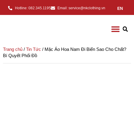
EN
Hotline: 082.345.1195
Email: service@nkclothing.vn
Trang chủ
/
Tin Tức
/ Mặc Áo Hoa Nam Đi Biển Sao Cho Chất?
Bí Quyết Phối Đồ