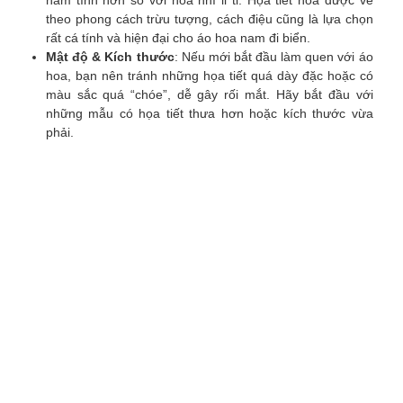
nam tính hơn so với hoa nhí li ti. Họa tiết hoa được vẽ
theo phong cách trừu tượng, cách điệu cũng là lựa chọn
rất cá tính và hiện đại cho áo hoa nam đi biển.
Mật độ & Kích thước
: Nếu mới bắt đầu làm quen với áo
hoa, bạn nên tránh những họa tiết quá dày đặc hoặc có
màu sắc quá “chóe”, dễ gây rối mắt. Hãy bắt đầu với
những mẫu có họa tiết thưa hơn hoặc kích thước vừa
phải.