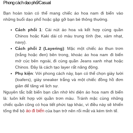
Phong cách dạo phố/Casual
Bạn hoàn toàn có thể mang chiếc áo hoa nam đi biển vào
những buổi dạo phố hoặc gặp gỡ bạn bè thông thường.
Cách phối 1
: Cài nút áo hoa và kết hợp cùng quần
Chinos hoặc Kaki dài có màu trung tính (be, xám nhạt,
navy).
Cách phối 2 (Layering)
: Mặc một chiếc áo thun trơn
(trắng hoặc đen) bên trong, khoác áo hoa nam đi biển
mở cúc bên ngoài, đi cùng quần Jeans xanh nhạt hoặc
Chinos. Đây là cách tạo layer rất năng động.
Phụ kiện
: Với phong cách này, bạn có thể chọn giày lười
(loafers), giày sneaker trắng và một chiếc đồng hồ đơn
giản để tăng vẻ lịch sự.
Nguyên tắc bất biến bạn cần nhớ khi diện áo hoa nam đi biển
là: luôn kết hợp với quần trơn màu. Tránh mặc cùng những
chiếc quần cũng có họa tiết phức tạp khác, vì điều này sẽ khiến
áo đi biển
tổng thể bộ
của bạn trở nên rối mắt và kém tinh tế.