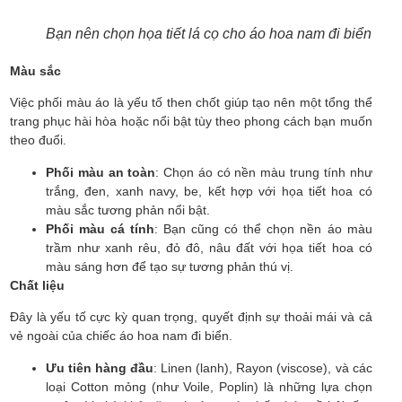
Bạn nên chọn họa tiết lá cọ cho áo hoa nam đi biển
Màu sắc
Việc phối màu áo là yếu tố then chốt giúp tạo nên một tổng thể
trang phục hài hòa hoặc nổi bật tùy theo phong cách bạn muốn
theo đuổi.
Phối màu an toàn
: Chọn áo có nền màu trung tính như
trắng, đen, xanh navy, be, kết hợp với họa tiết hoa có
màu sắc tương phản nổi bật.
Phối màu cá tính
: Bạn cũng có thể chọn nền áo màu
trầm như xanh rêu, đỏ đô, nâu đất với họa tiết hoa có
màu sáng hơn để tạo sự tương phản thú vị.
Chất liệu
Đây là yếu tố cực kỳ quan trọng, quyết định sự thoải mái và cả
vẻ ngoài của chiếc áo hoa nam đi biển.
Ưu tiên hàng đầu
: Linen (lanh), Rayon (viscose), và các
loại Cotton mỏng (như Voile, Poplin) là những lựa chọn