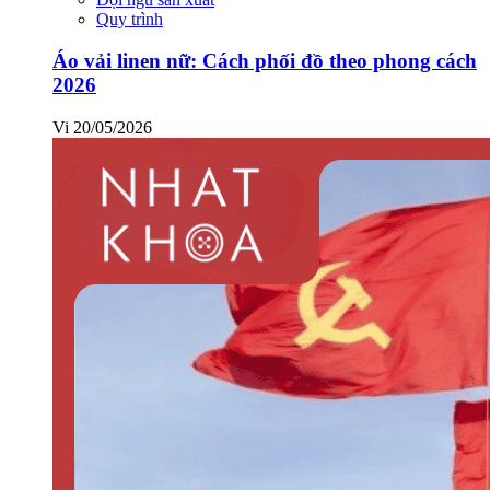
Quy trình
Áo vải linen nữ: Cách phối đồ theo phong cách
2026
Vi
20/05/2026