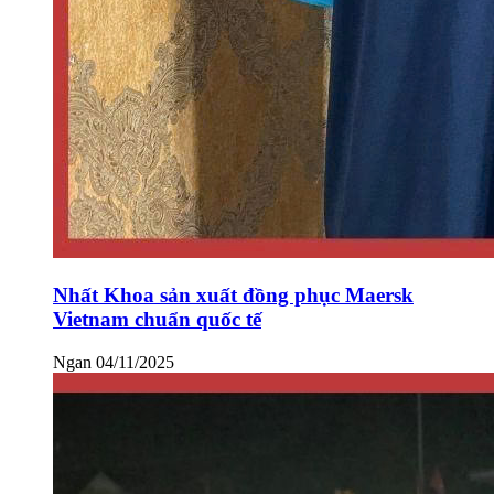
Nhất Khoa sản xuất đồng phục Maersk
Vietnam chuẩn quốc tế
Ngan
04/11/2025