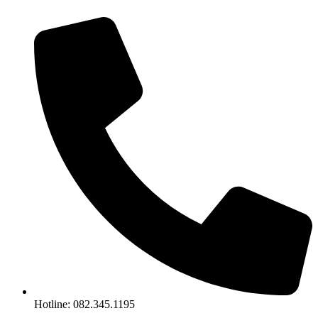
Chuyển
đến
nội
dung
Hotline: 082.345.1195