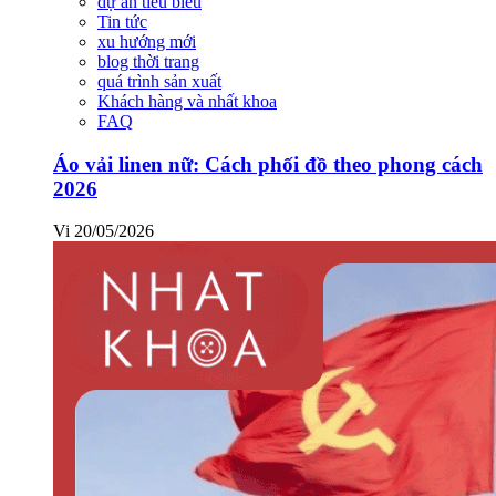
dự án tiêu biểu
Tin tức
xu hướng mới
blog thời trang
quá trình sản xuất
Khách hàng và nhất khoa
FAQ
Áo vải linen nữ: Cách phối đồ theo phong cách
2026
Vi
20/05/2026