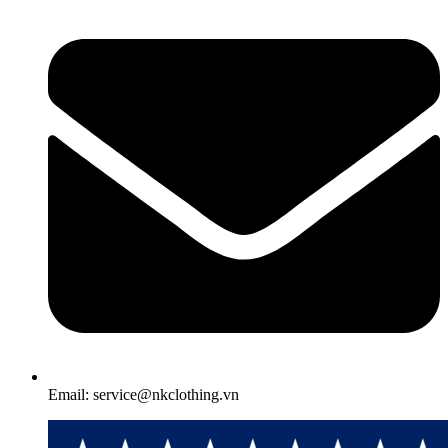
Email: service@nkclothing.vn