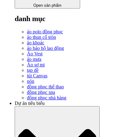
Open sản phẩm
danh mục
áo polo đồng phục
áo thun cổ tròn
áo khoác
áo bảo hộ lao động
Áo Vest
áo mưa
Áo sơ mi
tạp dề
túi Canvas
nón
đồng phục thể thao
đồng phục spa
đồng phục nhà hàng
Dự án tiêu biểu