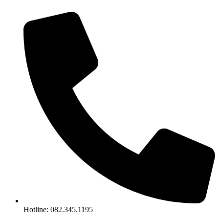
Chuyển
đến
nội
dung
Hotline: 082.345.1195