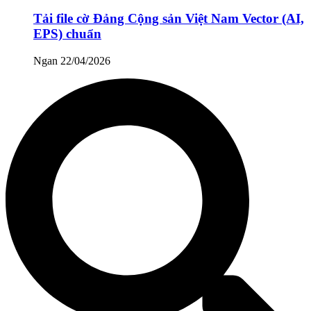
Tải file cờ Đảng Cộng sản Việt Nam Vector (AI,
EPS) chuẩn
Ngan
22/04/2026