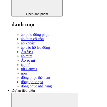
Open sản phẩm
danh mục
áo polo đồng phục
áo thun cổ tròn
áo khoác
áo bảo hộ lao động
Áo Vest
áo mưa
Áo sơ mi
tạp dề
túi Canvas
nón
đồng phục thể thao
đồng phục spa
đồng phục nhà hàng
Dự án tiêu biểu