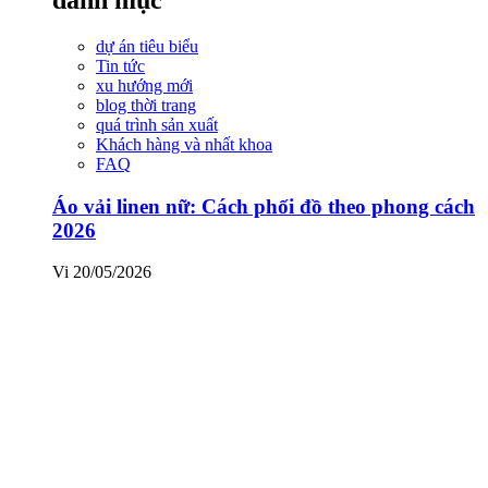
dự án tiêu biểu
Tin tức
xu hướng mới
blog thời trang
quá trình sản xuất
Khách hàng và nhất khoa
FAQ
Áo vải linen nữ: Cách phối đồ theo phong cách
2026
Vi
20/05/2026