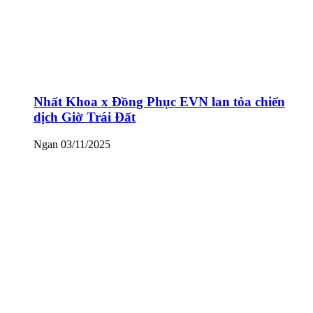
Nhất Khoa x Đồng Phục EVN lan tỏa chiến
dịch Giờ Trái Đất
Ngan
03/11/2025