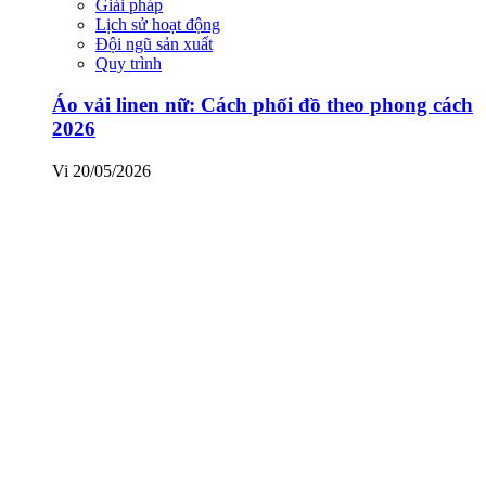
Giải pháp
Lịch sử hoạt động
Đội ngũ sản xuất
Quy trình
Áo vải linen nữ: Cách phối đồ theo phong cách
2026
Vi
20/05/2026