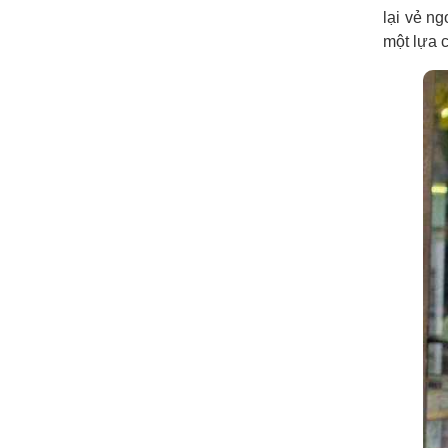
lại vẻ ng
một lựa c