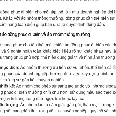
đồng phục đi biển cho một tập thể lớn như doanh nghiệp đòi h
. Khác với áo nhóm thông thường, đồng phục cần thể hiện sự
cẩm nang toàn diện giúp bạn đưa ra quyết định đúng đắn.
t áo đồng phục đi biển và áo nhóm thông thường
à trang phục cho tập thể, một chiếc áo đồng phục đi biển của 
 và ý nghĩa hoàn toàn khác biệt. Hiểu rõ sự khác nhau này l
 trang phục phù hợp, thể hiện đúng giá trị và hình ảnh thương 
 mục đích
: Áo nhóm thường ưu tiên sự vui nhộn, thể hiện cá t
g phục của doanh nghiệp hướng đến việc xây dựng hình ảnh
g cường sự gắn kết chuyên nghiệp.
thiết kế
: Áo nhóm cho phép sự sáng tạo tự do với những slogan 
g phục đi biển thường chỉn chu hơn, sử dụng màu sắc theo b
ng vị trí trang trọng như ngực trái hoặc tay áo.
 ấn tượng
: Áo nhóm tạo ra cảm giác gần gũi, thân mật. Trong k
ng sẽ mang đến ấn tượng về sự chuyên nghiệp, quy mô và tinh 