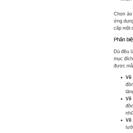
Chọn áo 
ứng dụng
cấp một 
Phân biệ
Dù đều l
mục đích
được mẫu
Về
đồn
tăn
Về 
đồn
nhữ
Về
lưỡ