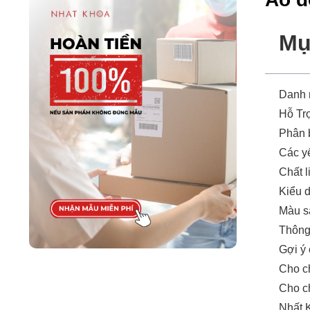
Mụ
Danh
Hỗ Tr
Phân 
Các yế
Chất l
Kiểu 
Màu s
Thông
Gợi ý
Cho c
Cho ch
Nhất K