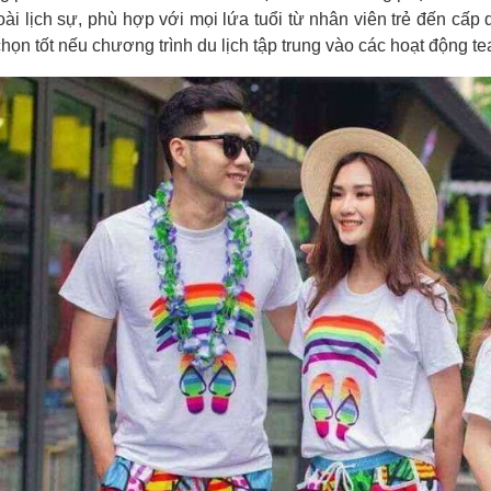
oài lịch sự, phù hợp với mọi lứa tuổi từ nhân viên trẻ đến cấp 
họn tốt nếu chương trình du lịch tập trung vào các hoạt động t