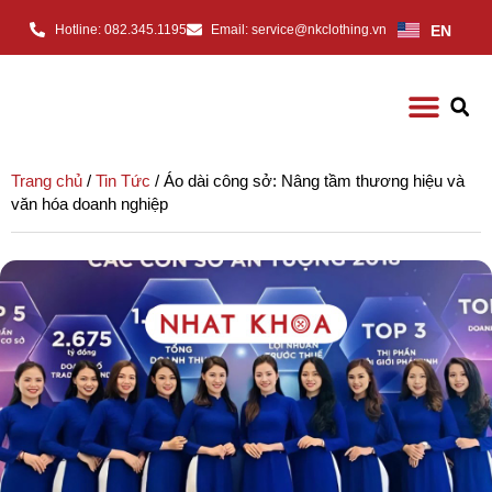
EN
Hotline: 082.345.1195
Email: service@nkclothing.vn
Trang chủ
/
Tin Tức
/ Áo dài công sở: Nâng tầm thương hiệu và
văn hóa doanh nghiệp