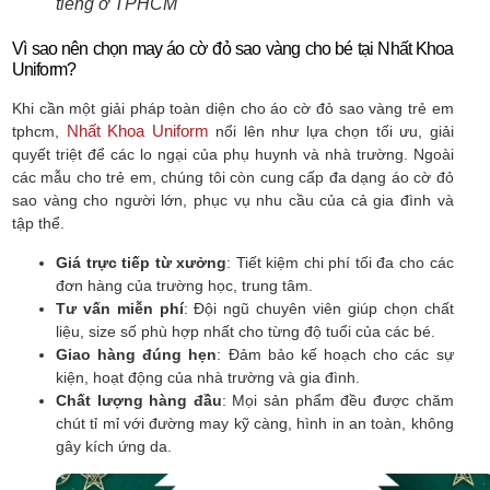
tiếng ở TPHCM
Vì sao nên chọn may áo cờ đỏ sao vàng cho bé tại Nhất Khoa
Uniform?
Khi cần một giải pháp toàn diện cho áo cờ đỏ sao vàng trẻ em
Nhất Khoa Uniform
tphcm,
nổi lên như lựa chọn tối ưu, giải
quyết triệt để các lo ngại của phụ huynh và nhà trường. Ngoài
các mẫu cho trẻ em, chúng tôi còn cung cấp đa dạng áo cờ đỏ
sao vàng cho người lớn, phục vụ nhu cầu của cả gia đình và
tập thể.
Giá trực tiếp từ xưởng
: Tiết kiệm chi phí tối đa cho các
đơn hàng của trường học, trung tâm.
Tư vấn miễn phí
: Đội ngũ chuyên viên giúp chọn chất
liệu, size số phù hợp nhất cho từng độ tuổi của các bé.
Giao hàng đúng hẹn
: Đảm bảo kế hoạch cho các sự
kiện, hoạt động của nhà trường và gia đình.
Chất lượng hàng đầu
: Mọi sản phẩm đều được chăm
chút tỉ mỉ với đường may kỹ càng, hình in an toàn, không
gây kích ứng da.