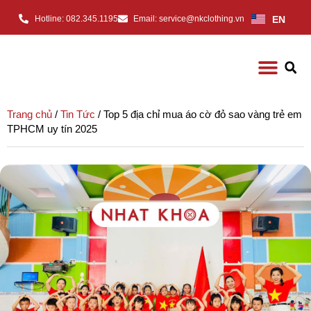
EN
Hotline: 082.345.1195
Email: service@nkclothing.vn
Trang chủ
/
Tin Tức
/ Top 5 địa chỉ mua áo cờ đỏ sao vàng trẻ em
TPHCM uy tín 2025