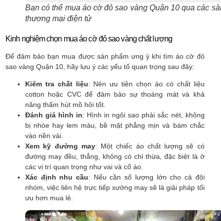
Bạn có thể mua áo cờ đỏ sao vàng Quận 10 qua các sà
thương mại điện tử
Kinh nghiệm chọn mua áo cờ đỏ sao vàng chất lượng
Để đảm bảo bạn mua được sản phẩm ưng ý khi tìm áo cờ đỏ
sao vàng Quận 10, hãy lưu ý các yếu tố quan trọng sau đây:
Kiểm tra chất liệu
: Nên ưu tiên chọn áo có chất liệu
cotton hoặc CVC để đảm bảo sự thoáng mát và khả
năng thấm hút mồ hôi tốt.
Đánh giá hình in
: Hình in ngôi sao phải sắc nét, không
bị nhòe hay lem màu, bề mặt phẳng mịn và bám chắc
vào nền vải.
Xem kỹ đường may
: Một chiếc áo chất lượng sẽ có
đường may đều, thẳng, không có chỉ thừa, đặc biệt là ở
các vị trí quan trọng như vai và cổ áo.
Xác định nhu cầu
: Nếu cần số lượng lớn cho cả đội
nhóm, việc liên hệ trực tiếp xưởng may sẽ là giải pháp tối
ưu hơn mua lẻ.