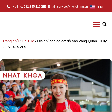
EN
Hotline: 082.345.1195
Email: service@nkclothing.vn
Trang chủ
/
Tin Tức
/ Địa chỉ bán áo cờ đỏ sao vàng Quận 10 uy
tín, chất lượng