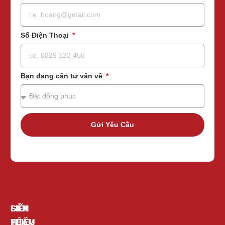
Số Điện Thoại
Bạn đang cần tư vấn về
Gửi Yêu Cầu
GIỚI
SẢN
LIÊN
THIỆU
PHẨM
HỆ