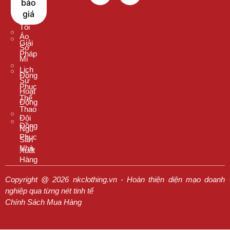
báo
Chọn
Cổ
giá
Chúng
Tròn
Tôi
Áo
Giải
Sơ
Pháp
Mi
Lịch
Đồng
Sử
Phục
Hoạt
Thể
Động
Thao
Đội
Đồng
Ngũ
Phục
Sản
Nhà
Xuất
Hàng
Copyright @ 2026 nkclothing.vn - Hoàn thiện diện mạo doanh
nghiệp qua từng nét tinh tế
Chính Sách Mua Hàng