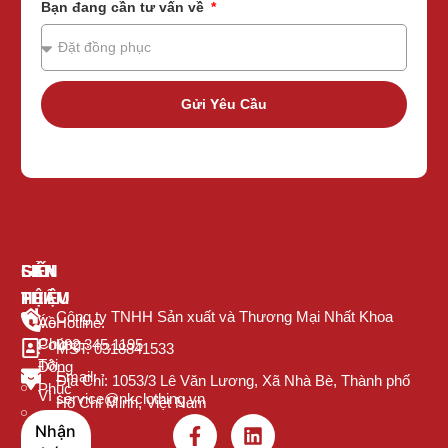
Bạn đang cần tư vấn về
Gửi Yêu Cầu
GIỚI
SẢN
LIÊN
THIỆU
PHẨM
HỆ
Công ty TNHH Sản xuất và Thương Mại Nhất Khoa
Về
Áo
Hotline:
Chúng
Polo
082.345.1195
MST: 0318841533
Tôi
Đồng
Email:
Địa Chỉ: 1053/3 Lê Văn Lương, Xã Nhà Bè, Thành phố
Phục
Vì
service@nkclothing.vn
Hồ Chí Minh, Việt Nam
Sao
Áo
Nhận
Nên
Thun