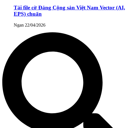
Tải file cờ Đảng Cộng sản Việt Nam Vector (AI,
EPS) chuẩn
Ngan
22/04/2026