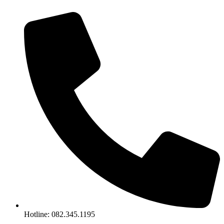
Chuyển
đến
nội
dung
Hotline: 082.345.1195