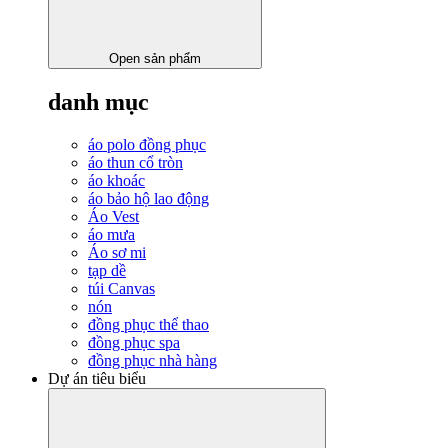
Open sản phẩm
danh mục
áo polo đồng phục
áo thun cổ tròn
áo khoác
áo bảo hộ lao động
Áo Vest
áo mưa
Áo sơ mi
tạp dề
túi Canvas
nón
đồng phục thể thao
đồng phục spa
đồng phục nhà hàng
Dự án tiêu biểu