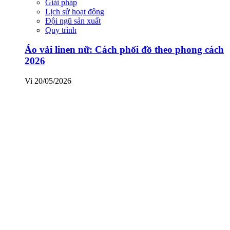
Giải pháp
Lịch sử hoạt động
Đội ngũ sản xuất
Quy trình
Áo vải linen nữ: Cách phối đồ theo phong cách
2026
Vi
20/05/2026