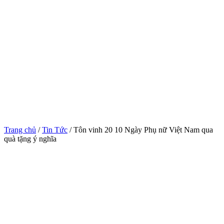
Trang chủ
/
Tin Tức
/ Tôn vinh 20 10 Ngày Phụ nữ Việt Nam qua
quà tặng ý nghĩa