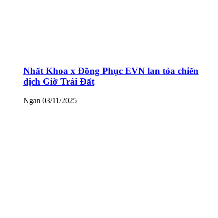
Nhất Khoa x Đồng Phục EVN lan tỏa chiến
dịch Giờ Trái Đất
Ngan
03/11/2025