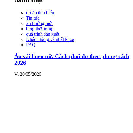
dự án tiêu biểu
Tin tức
xu hướng mới
blog thời trang
quá trình sản xuất
Khách hàng và nhất khoa
FAQ
Áo vải linen nữ: Cách phối đồ theo phong cách
2026
Vi
20/05/2026