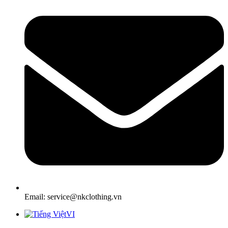
Email: service@nkclothing.vn
VI