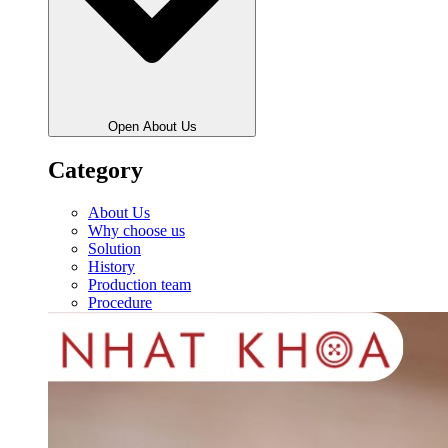
Open About Us
Category
About Us
Why choose us
Solution
History
Production team
Procedure