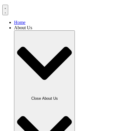
Home
About Us
Close About Us