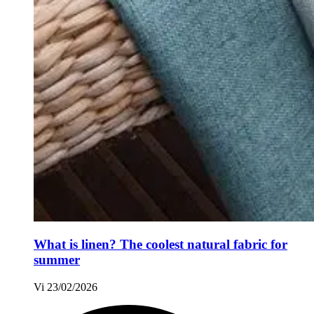
What is linen? The coolest natural fabric for
summer
Vi
23/02/2026