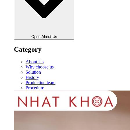
Open About Us
Category
About Us
Why choose us
Solution
History
Production team
Procedure