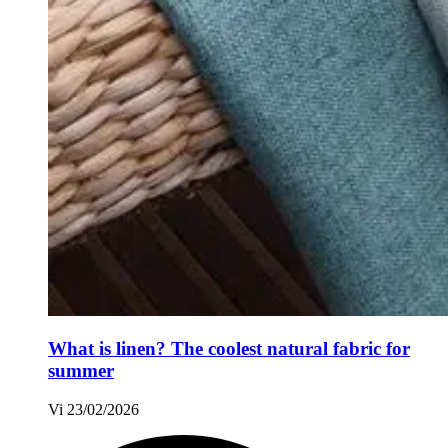
What is linen? The coolest natural fabric for
summer
Vi
23/02/2026