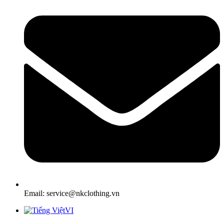
Email: service@nkclothing.vn
VI