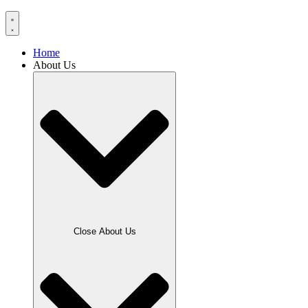
Home
About Us
Close About Us