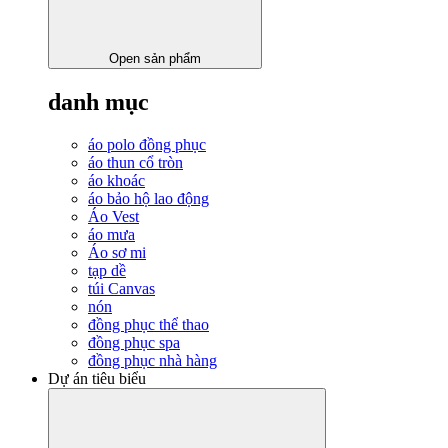
Open sản phẩm
danh mục
áo polo đồng phục
áo thun cổ tròn
áo khoác
áo bảo hộ lao động
Áo Vest
áo mưa
Áo sơ mi
tạp dề
túi Canvas
nón
đồng phục thể thao
đồng phục spa
đồng phục nhà hàng
Dự án tiêu biểu