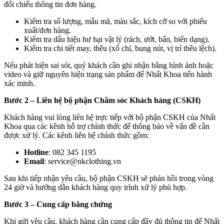
đối chiếu thông tin đơn hàng.
Kiểm tra số lượng, mẫu mã, màu sắc, kích cỡ so với phiếu
xuất/đơn hàng.
Kiểm tra dấu hiệu hư hại vật lý (rách, ướt, bẩn, biến dạng).
Kiểm tra chi tiết may, thêu (xổ chỉ, bung nút, vị trí thêu lệch).
Nếu phát hiện sai sót, quý khách cần ghi nhận bằng hình ảnh hoặc
video và giữ nguyên hiện trạng sản phẩm để Nhất Khoa tiến hành
xác minh.
Bước 2 – Liên hệ bộ phận Chăm sóc Khách hàng (CSKH)
Khách hàng vui lòng liên hệ trực tiếp với bộ phận CSKH của Nhất
Khoa qua các kênh hỗ trợ chính thức để thông báo về vấn đề cần
được xử lý. Các kênh liên hệ chính thức gồm:
Hotline
: 082 345 1195
Email
: service@nkclothing.vn
Sau khi tiếp nhận yêu cầu, bộ phận CSKH sẽ phản hồi trong vòng
24 giờ và hướng dẫn khách hàng quy trình xử lý phù hợp.
Bước 3 – Cung cấp bằng chứng
Khi gửi yêu cầu, khách hàng cần cung cấp đầy đủ thông tin để Nhất