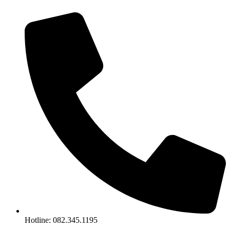
Chuyển
đến
nội
dung
Hotline: 082.345.1195