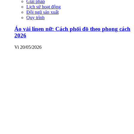
Giải pháp
Lịch sử hoạt động
Đội ngũ sản xuất
Quy trình
Áo vải linen nữ: Cách phối đồ theo phong cách
2026
Vi
20/05/2026