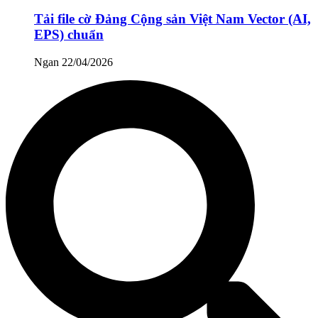
Tải file cờ Đảng Cộng sản Việt Nam Vector (AI,
EPS) chuẩn
Ngan
22/04/2026