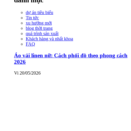
dự án tiêu biểu
Tin tức
xu hướng mới
blog thời trang
quá trình sản xuất
Khách hàng và nhất khoa
FAQ
Áo vải linen nữ: Cách phối đồ theo phong cách
2026
Vi
20/05/2026