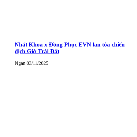
Nhất Khoa x Đồng Phục EVN lan tỏa chiến
dịch Giờ Trái Đất
Ngan
03/11/2025